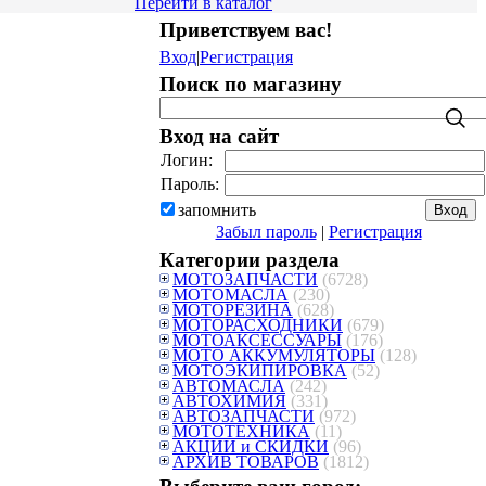
Перейти в каталог
Приветствуем вас
!
Вход
|
Регистрация
Поиск по магазину
Вход на сайт
Логин:
Пароль:
запомнить
Забыл пароль
|
Регистрация
Категории раздела
МОТОЗАПЧАСТИ
(6728)
МОТОМАСЛА
(230)
МОТОРЕЗИНА
(628)
МОТОРАСХОДНИКИ
(679)
МОТОАКСЕССУАРЫ
(176)
МОТО АККУМУЛЯТОРЫ
(128)
МОТОЭКИПИРОВКА
(52)
АВТОМАСЛА
(242)
АВТОХИМИЯ
(331)
АВТОЗАПЧАСТИ
(972)
МОТОТЕХНИКА
(11)
АКЦИИ и СКИДКИ
(96)
АРХИВ ТОВАРОВ
(1812)