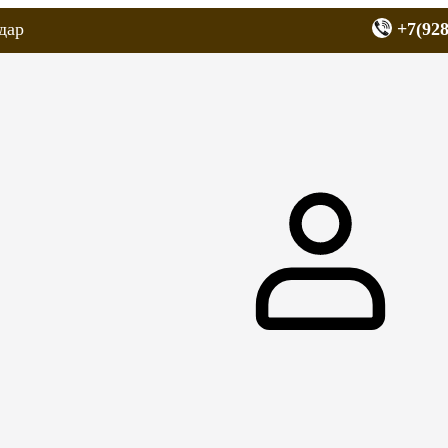
дар
+7(928
еров
Запчасти для мопедов
Покрышки для скутеров
МОТОЗЕРКА