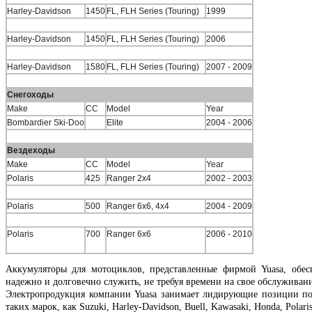
Harley-Davidson
1450
FL, FLH Series (Touring)
1999
Harley-Davidson
1450
FL, FLH Series (Touring)
2006
Harley-Davidson
1580
FL, FLH Series (Touring)
2007 - 2009
Снегоходы
Make
CC
Model
Year
Bombardier Ski-Doo
Elite
2004 - 2006
Вездеходы
Make
CC
Model
Year
Polaris
425
Ranger 2x4
2002 - 2003
Polaris
500
Ranger 6x6, 4x4
2004 - 2009
Polaris
700
Ranger 6x6
2006 - 2010
Аккумуляторы для мотоциклов, представленные фирмой Yuasa, обес
надежно и долговечно служить, не требуя времени на свое обслуживани
Электропродукция компании Yuasa занимает лидирующие позиции по
таких марок, как Suzuki, Harley-Davidson, Buell, Kawasaki, Honda, Pola