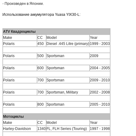
- Произведен в Японии.
Использование аккумулятора Yuasa YIX30-L:
ATV Квадроциклы
Make
CC
Model
Year
Polaris
450
Diesel .445 Litre (primary)
1999 - 2003
Polaris
500
Sportsman
2009
Polaris
600
Sportsman
2004 - 2005
Polaris
700
Sportsman
2009 - 2010
Polaris
700
Sportsman, Military
2002 - 2008
Polaris
800
Sportsman
2005 - 2010
Мотоциклы
Make
CC
Model
Year
Harley-Davidson
1340
FL, FLH Series (Touring)
1997 - 1998