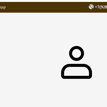
дар
+7(928
еров
Запчасти для мопедов
Покрышки для скутеров
МОТОЗЕРКА