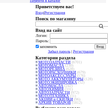
Перейти в каталог
Приветствуем вас
!
Вход
|
Регистрация
Поиск по магазину
Вход на сайт
Логин:
Пароль:
запомнить
Забыл пароль
|
Регистрация
Категории раздела
МОТОЗАПЧАСТИ
(6701)
МОТОМАСЛА
(230)
МОТОРЕЗИНА
(628)
МОТОРАСХОДНИКИ
(679)
МОТОАКСЕССУАРЫ
(176)
МОТО АККУМУЛЯТОРЫ
(128)
МОТОЭКИПИРОВКА
(52)
АВТОМАСЛА
(242)
АВТОХИМИЯ
(331)
АВТОЗАПЧАСТИ
(972)
МОТОТЕХНИКА
(11)
АКЦИИ и СКИДКИ
(96)
АРХИВ ТОВАРОВ
(1812)