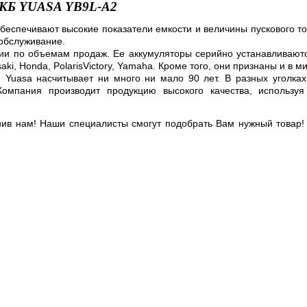
КБ YUASA YB9L-A2
еспечивают высокие показатели емкости и величины пускового то
 обслуживание.
ии по объемам продаж. Ее аккумуляторы серийно устанавливают
saki, Honda, PolarisVictory, Yamaha. Кроме того, они признаны и в 
 Yuasa насчитывает ни много ни мало 90 лет. В разных уголка
омпания производит продукцию высокого качества, использу
нив нам! Наши специалисты смогут подобрать Вам нужный товар!