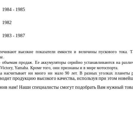
1984 - 1985
1982
1983 - 1987
печивают высокие показатели емкости и величины пускового тока. Т
е.
 объемам продаж. Ее аккумуляторы серийно устанавливаются на разл
risVictory, Yamaha. Кроме того, они признаны и в мире мотоспорта.
sa насчитывает ни много ни мало 90 лет. В разных уголках планеты
водит продукцию высокого качества, используя при этом новей
вонив нам! Наши специалисты смогут подобрать Вам нужный тов