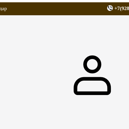
дар
+7(928
еров
Запчасти для мопедов
Покрышки для скутеров
МОТОЗЕРКА