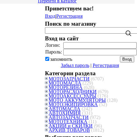
Перейти в каталог
Приветствуем вас
!
Вход
|
Регистрация
Поиск по магазину
Вход на сайт
Логин:
Пароль:
запомнить
Забыл пароль
|
Регистрация
Категории раздела
МОТОЗАПЧАСТИ
(6707)
МОТОМАСЛА
(229)
МОТОРЕЗИНА
(628)
МОТОРАСХОДНИКИ
(679)
МОТОАКСЕССУАРЫ
(176)
МОТО АККУМУЛЯТОРЫ
(128)
МОТОЭКИПИРОВКА
(52)
АВТОМАСЛА
(242)
АВТОХИМИЯ
(331)
АВТОЗАПЧАСТИ
(972)
МОТОТЕХНИКА
(11)
АКЦИИ и СКИДКИ
(96)
АРХИВ ТОВАРОВ
(1812)