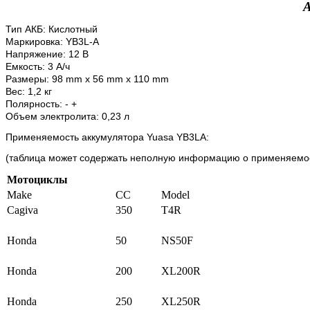
Тип АКБ: Кислотный
Маркировка: YB3L-A
Напряжение: 12 В
Емкость: 3 А/ч
Размеры: 98 mm x 56 mm x 110 mm
Вес: 1,2 кг
Полярность: - +
Объем электролита: 0,23 л
Применяемость аккумулятора Yuasa YB3LA:
(таблица может содержать неполную информацию о применяемос
Мотоциклы
Make
CC
Model
Cagiva
350
T4R
Honda
50
NS50F
Honda
200
XL200R
Honda
250
XL250R