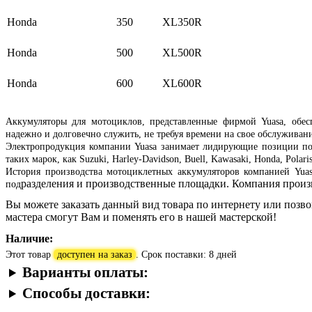
Honda
350
XL350R
Honda
500
XL500R
Honda
600
XL600R
Аккумуляторы для мотоциклов, представленные фирмой Yuasa, обес
надежно и долговечно служить, не требуя времени на свое обслуживани
Электропродукция компании Yuasa занимает лидирующие позиции по
таких марок, как Suzuki, Harley-Davidson, Buell, Kawasaki, Honda, Pola
История производства мотоциклетных аккумуляторов компанией Yua
разделения и производственные площадки. Компания произ
под
Вы можете заказать данный вид товара по интернету или поз
мастера смогут Вам и поменять его в нашей мастерской!
Наличие:
Этот товар
доступен на заказ
. Срок поставки: 8 дней
Варианты оплаты:
Способы доставки: