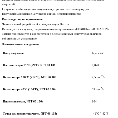
скоростей.
Сохраняет стабильную масляную пленку при высоких температурах.
Противоизнашивающее, антикоррозийное, невспенивающееся.
Рекомендации по применению
Является новой разработкой в спецификации Dexron.
Используется в случаях, где рекомендовано применение «DEXRON», «B DEXRON».
Замена производится в соответствии с рекомендациями конструкторов или по
собственному усмотрению.
Физико-химические данные
Цвет, визуально:
Красный
Плотность при 15°C (59°F), NFT 60 101:
0,870
2
Вязкость при 100°C (212°F), NFT 60 100:
7,5 mm
/s
2
Вязкость при 40°C (104°F), NFT 60 100:
39 mm
/s
Индекс вязкости, NFT 60 136:
164
Точка изменения текучести, NFT 60 105:
-41°C
/ -42°F