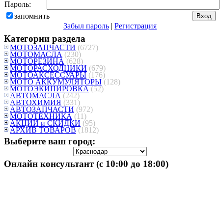
Пароль:
запомнить
Забыл пароль
|
Регистрация
Категории раздела
МОТОЗАПЧАСТИ
(6727)
МОТОМАСЛА
(230)
МОТОРЕЗИНА
(628)
МОТОРАСХОДНИКИ
(679)
МОТОАКСЕССУАРЫ
(176)
МОТО АККУМУЛЯТОРЫ
(128)
МОТОЭКИПИРОВКА
(52)
АВТОМАСЛА
(242)
АВТОХИМИЯ
(331)
АВТОЗАПЧАСТИ
(972)
МОТОТЕХНИКА
(11)
АКЦИИ и СКИДКИ
(95)
АРХИВ ТОВАРОВ
(1812)
Выберите ваш город:
Онлайн консультант (с 10:00 до 18:00)