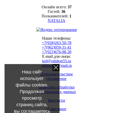
Онлайн всего:
37
Гостей:
36
Пользователей:
1
NATALIA
Наши телефоны:
+7(928)263-50-78
+7(962)059-31-41
+7(923)676-98-30
E-mail для связи:
krd@oilshop55.ru
oilshop55@mail.ru
Наш сайт
Пользовательсткое
использует
соглашение
файлы cookies.
Политика обработки
Продолжая
персональных данных
просмотр
Контакты
страниц сайта,
О магазине
вы соглашаетесь