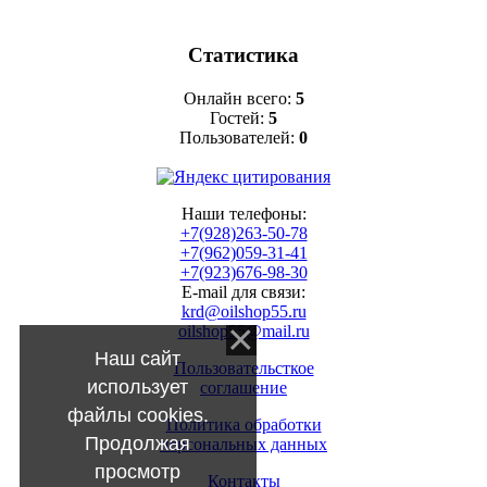
Статистика
Онлайн всего:
5
Гостей:
5
Пользователей:
0
Наши телефоны:
+7(928)263-50-78
+7(962)059-31-41
+7(923)676-98-30
E-mail для связи:
krd@oilshop55.ru
oilshop55@mail.ru
Наш сайт
Пользовательсткое
использует
соглашение
файлы cookies.
Политика обработки
Продолжая
персональных данных
просмотр
Контакты