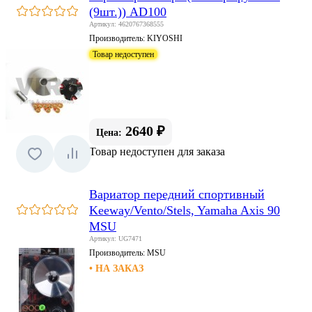
(9шт.)) AD100
Артикул: 4620767368555
Производитель:
KIYOSHI
Товар недоступен
2640 ₽
Цена:
Товар недоступен для заказа
Вариатор передний спортивный
Keeway/Vento/Stels, Yamaha Axis 90
MSU
Артикул: UG7471
Производитель:
MSU
• НА ЗАКАЗ