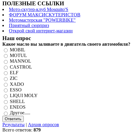
ПОЛЕЗНЫЕ ССЫЛКИ
Мото-скутер-клуб Mosquito'S
ФОРУМ МАКСИСКУТЕРИСТОВ
Мотомастерская "POWERBIKE"
Приятный сюрприз
Открой свой интернет-магазин
Наш опрос
Какое масло вы заливаете в двигатель своего автомобиля?
MOBIL
MOTUL
MANNOL
CASTROL
ELF
ZIC
XADO
ESSO
LIQUI MOLY
SHELL
ENEOS
Другое.....
Результаты
|
Архив опросов
Всего ответов:
879