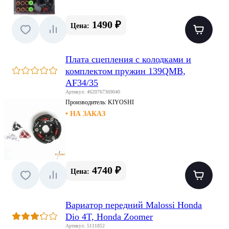
1490 ₽
Цена:
Плата сцепления с колодками и
комплектом пружин 139QMB,
AF34/35
Артикул: 4620767369040
Производитель:
KIYOSHI
• НА ЗАКАЗ
4740 ₽
Цена:
Вариатор передний Malossi Honda
Dio 4T, Honda Zoomer
Артикул: 5111852