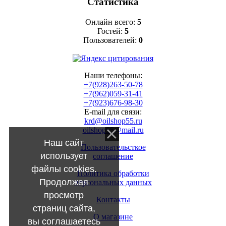
Статистика
Онлайн всего:
5
Гостей:
5
Пользователей:
0
Наши телефоны:
+7(928)263-50-78
+7(962)059-31-41
+7(923)676-98-30
E-mail для связи:
krd@oilshop55.ru
oilshop55@mail.ru
Наш сайт
Пользовательсткое
использует
соглашение
файлы cookies.
Политика обработки
Продолжая
персональных данных
просмотр
Контакты
страниц сайта,
О магазине
вы соглашаетесь