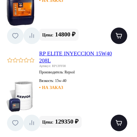
• НА ЗАКАЗ
14800 ₽
Цена:
RP ELITE INYECCION 15W40
208L
Артикул: RP139Y08
Производитель:
Repsol
Вязкость:
15w-40
• НА ЗАКАЗ
129350 ₽
Цена: