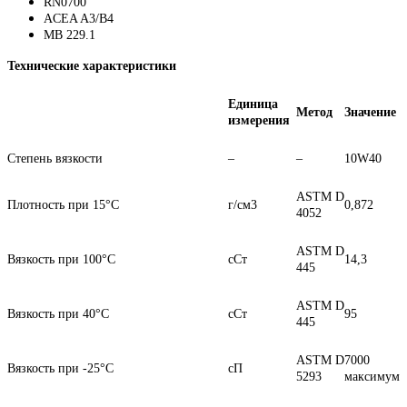
RN0700
ACEA A3/B4
MB 229.1
Технические характеристики
Единица
Метод
Значение
измерения
Степень вязкости
–
–
10W40
ASTM D
Плотность при 15°C
г/см3
0,872
4052
ASTM D
Вязкость при 100°C
сСт
14,3
445
ASTM D
Вязкость при 40°C
сСт
95
445
ASTM D
7000
Вязкость при -25°C
сП
5293
максимум