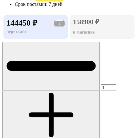
Срок поставки:
7 дней
158900 ₽
144450 ₽
i
через сайт
в магазине