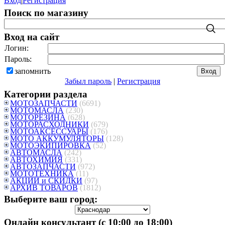
Вход
|
Регистрация
Поиск по магазину
Вход на сайт
Логин:
Пароль:
запомнить
Забыл пароль
|
Регистрация
Категории раздела
МОТОЗАПЧАСТИ
(6691)
МОТОМАСЛА
(230)
МОТОРЕЗИНА
(628)
МОТОРАСХОДНИКИ
(679)
МОТОАКСЕССУАРЫ
(176)
МОТО АККУМУЛЯТОРЫ
(128)
МОТОЭКИПИРОВКА
(52)
АВТОМАСЛА
(242)
АВТОХИМИЯ
(331)
АВТОЗАПЧАСТИ
(972)
МОТОТЕХНИКА
(11)
АКЦИИ и СКИДКИ
(97)
АРХИВ ТОВАРОВ
(1812)
Выберите ваш город:
Онлайн консультант (с 10:00 до 18:00)