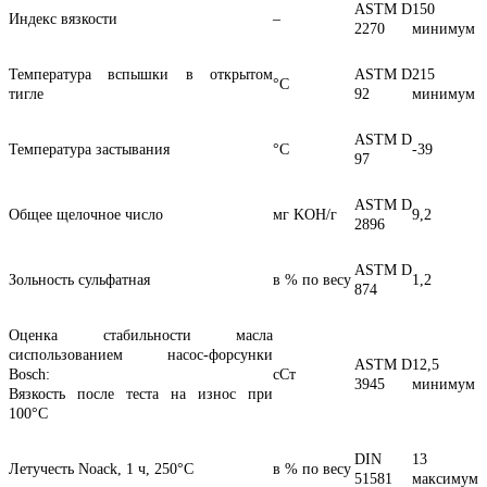
ASTM D
150
Индекс вязкости
–
2270
минимум
Температура вспышки в открытом
ASTM D
215
°C
тигле
92
минимум
ASTM D
Температура застывания
°C
-39
97
ASTM D
Общее щелочное число
мг KOH/г
9,2
2896
ASTM D
Зольность сульфатная
в % по весу
1,2
874
Оценка стабильности масла
сиспользованием насос-форсунки
ASTM D
12,5
Bosch:
сСт
3945
минимум
Вязкость после теста на износ при
100°C
DIN
13
Летучесть Noack, 1 ч, 250°C
в % по весу
51581
максимум