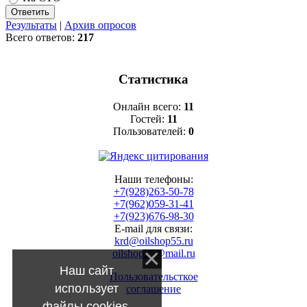
Результаты
|
Архив опросов
Всего ответов:
217
Статистика
Онлайн всего:
11
Гостей:
11
Пользователей:
0
Наши телефоны:
+7(928)263-50-78
+7(962)059-31-41
+7(923)676-98-30
E-mail для связи:
krd@oilshop55.ru
oilshop55@mail.ru
Наш сайт
Пользовательсткое
использует
соглашение
файлы cookies.