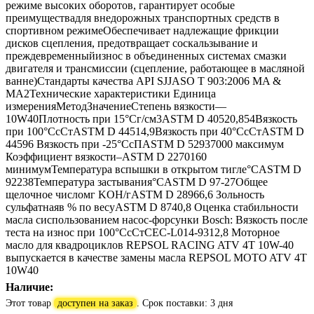
режиме высоких оборотов, гарантирует особые
преимуществадля внедорожных транспортных средств в
спортивном режимеОбеспечивает надлежащие фрикции
дисков сцепления, предотвращает соскальзывание и
преждевременныйизнос в объединенных системах смазки
двигателя и трансмиссии (сцепление, работающее в масляной
ванне)Стандарты качества API SJJASO T 903:2006 MA &
MA2Технические характеристики Единица
измеренияМетодЗначениеСтепень вязкости––
10W40Плотность при 15°Cг/см3ASTM D 40520,854Вязкость
при 100°CсСтASTM D 44514,9Вязкость при 40°CсСтASTM D
44596 Вязкость при -25°CсПASTM D 52937000 максимум
Коэффициент вязкости–ASTM D 2270160
минимумТемпература вспышки в открытом тигле°CASTM D
92238Температура застывания°CASTM D 97-27Общее
щелочное числомг KOH/гASTM D 28966,6 Зольность
сульфатнаяв % по весуASTM D 8740,8 Оценка стабильности
масла сиспользованием насос-форсунки Bosch: Вязкость после
теста на износ при 100°CсСтCEC-L014-9312,8 Моторное
масло для квадроциклов REPSOL RACING ATV 4T 10W-40
выпускается в качестве замены масла REPSOL MOTO ATV 4T
10W40
Наличие:
Этот товар
доступен на заказ
. Срок поставки: 3 дня