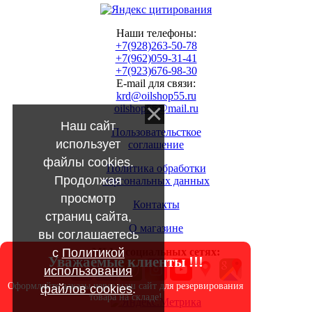
Наши телефоны:
+7(928)263-50-78
+7(962)059-31-41
+7(923)676-98-30
E-mail для связи:
krd@oilshop55.ru
oilshop55@mail.ru
Наш сайт
Пользовательсткое
использует
соглашение
файлы cookies.
Политика обработки
Продолжая
персональных данных
просмотр
Контакты
страниц сайта,
О магазине
вы соглашаетесь
с
Политикой
МЫ в социальных сетях:
Уважаемые клиенты !!!
использования
Оформляйте заказы через наш сайт для резервирования
файлов cookies
.
товара на складе!