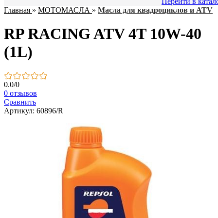
Перейти в катал
Главная
»
МОТОМАСЛА
»
Масла для квадроциклов и ATV
RP RACING ATV 4T 10W-40
(1L)
0.0
/
0
0 отзывов
Сравнить
Артикул: 60896/R