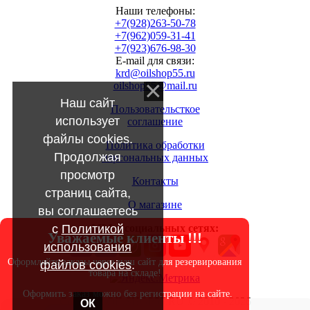
Наши телефоны:
+7(928)263-50-78
+7(962)059-31-41
+7(923)676-98-30
E-mail для связи:
krd@oilshop55.ru
oilshop55@mail.ru
Наш сайт
Пользовательсткое
использует
соглашение
файлы cookies.
Политика обработки
Продолжая
персональных данных
просмотр
Контакты
страниц сайта,
О магазине
вы соглашаетесь
с
Политикой
МЫ в социальных сетях:
Уважаемые клиенты !!!
использования
Оформляйте заказы через наш сайт для резервирования
файлов cookies
.
товара на складе!
Оформить заказ можно без регистрации на сайте.
Copyright OILSHOP55.RU © 2010 - 2026
ОК