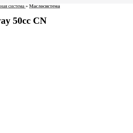
ная система
»
Маслосистема
ay 50cc CN