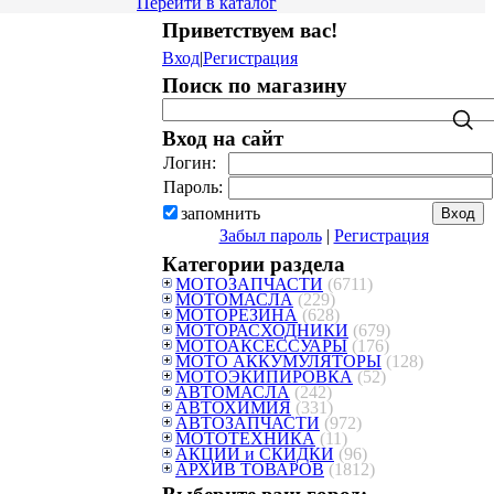
Перейти в каталог
Приветствуем вас
!
Вход
|
Регистрация
Поиск по магазину
Вход на сайт
Логин:
Пароль:
запомнить
Забыл пароль
|
Регистрация
Категории раздела
МОТОЗАПЧАСТИ
(6711)
МОТОМАСЛА
(229)
МОТОРЕЗИНА
(628)
МОТОРАСХОДНИКИ
(679)
МОТОАКСЕССУАРЫ
(176)
МОТО АККУМУЛЯТОРЫ
(128)
МОТОЭКИПИРОВКА
(52)
АВТОМАСЛА
(242)
АВТОХИМИЯ
(331)
АВТОЗАПЧАСТИ
(972)
МОТОТЕХНИКА
(11)
АКЦИИ и СКИДКИ
(96)
АРХИВ ТОВАРОВ
(1812)