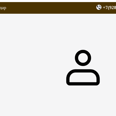
дар
+7(928
еров
Запчасти для мопедов
Покрышки для скутеров
МОТОЗЕРКА