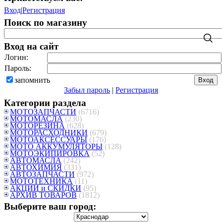
Вход
|
Регистрация
Поиск по магазину
Вход на сайт
Логин:
Пароль:
запомнить
Забыл пароль
|
Регистрация
Категории раздела
МОТОЗАПЧАСТИ
(6716)
МОТОМАСЛА
(230)
МОТОРЕЗИНА
(628)
МОТОРАСХОДНИКИ
(679)
МОТОАКСЕССУАРЫ
(176)
МОТО АККУМУЛЯТОРЫ
(128)
МОТОЭКИПИРОВКА
(52)
АВТОМАСЛА
(242)
АВТОХИМИЯ
(331)
АВТОЗАПЧАСТИ
(972)
МОТОТЕХНИКА
(11)
АКЦИИ и СКИДКИ
(95)
АРХИВ ТОВАРОВ
(1812)
Выберите ваш город: