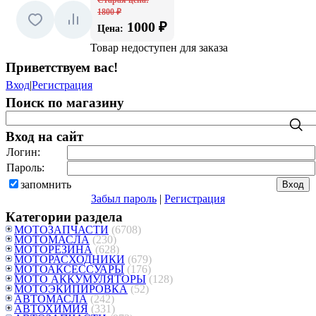
1800 ₽
1000 ₽
Цена:
Товар недоступен для заказа
Приветствуем вас
!
Вход
|
Регистрация
Поиск по магазину
Вход на сайт
Логин:
Пароль:
запомнить
Забыл пароль
|
Регистрация
Категории раздела
МОТОЗАПЧАСТИ
(6708)
МОТОМАСЛА
(230)
МОТОРЕЗИНА
(628)
МОТОРАСХОДНИКИ
(679)
МОТОАКСЕССУАРЫ
(176)
МОТО АККУМУЛЯТОРЫ
(128)
МОТОЭКИПИРОВКА
(52)
АВТОМАСЛА
(242)
АВТОХИМИЯ
(331)