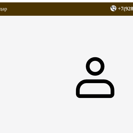
дар
+7(928
еров
Запчасти для мопедов
Покрышки для скутеров
МОТОЗЕРКА