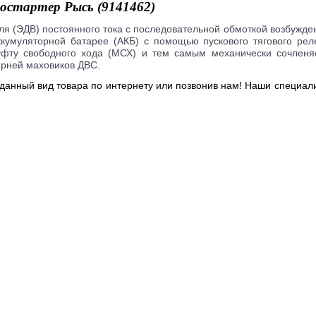
остартер Рысь (9141462)
ля (ЭДВ) постоянного тока с последовательной обмоткой возбужде
ккумуляторной батарее (АКБ) с помощью пускового тягового рел
уфту свободного хода (МСХ) и тем самым механически сочленя
ерней маховиков ДВС.
 данный вид товара по интернету или позвонив нам! Наши специал