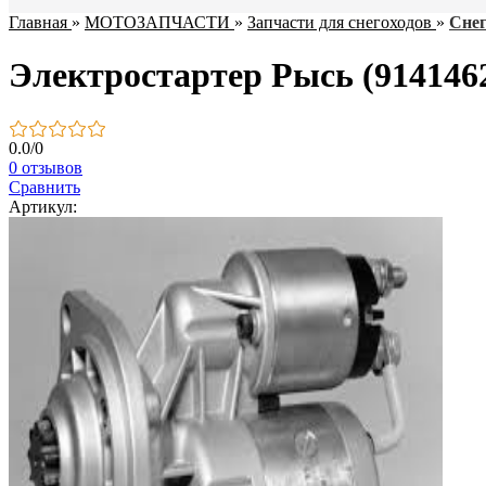
Главная
»
МОТОЗАПЧАСТИ
»
Запчасти для снегоходов
»
Снег
Электростартер Рысь (914146
0.0
/
0
0 отзывов
Сравнить
Артикул: