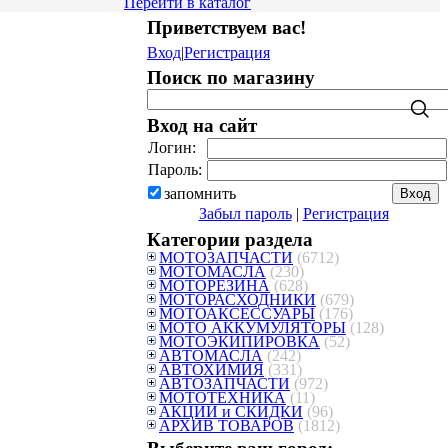
Перейти в каталог
Приветствуем вас
!
Вход
|
Регистрация
Поиск по магазину
Вход на сайт
Логин:
Пароль:
запомнить
Забыл пароль
|
Регистрация
Категории раздела
МОТОЗАПЧАСТИ
(6712)
МОТОМАСЛА
(230)
МОТОРЕЗИНА
(628)
МОТОРАСХОДНИКИ
(679)
МОТОАКСЕССУАРЫ
(176)
МОТО АККУМУЛЯТОРЫ
(128)
МОТОЭКИПИРОВКА
(52)
АВТОМАСЛА
(242)
АВТОХИМИЯ
(331)
АВТОЗАПЧАСТИ
(972)
МОТОТЕХНИКА
(11)
АКЦИИ и СКИДКИ
(96)
АРХИВ ТОВАРОВ
(1812)