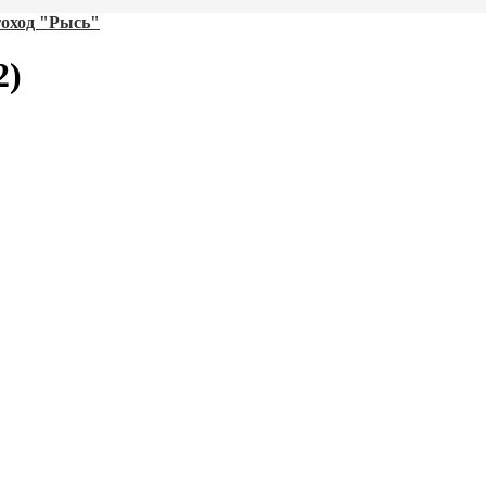
оход "Рысь"
2)