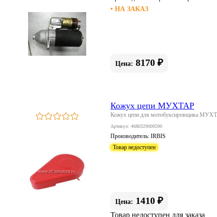
• НА ЗАКАЗ
8170 ₽
Цена:
Кожух цепи МУХТАР
Кожух цепи для мотобуксировщика МУХ
Артикул: 4680329000590
Производитель:
IRBIS
Товар недоступен
1410 ₽
Цена:
Товар недоступен для заказа