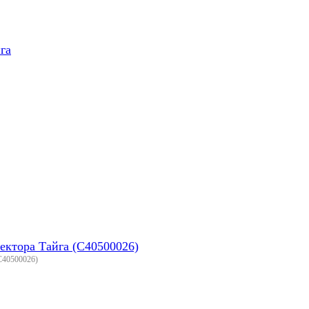
га
ектора Тайга (С40500026)
С40500026)