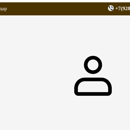
дар
+7(928
еров
Запчасти для мопедов
Покрышки для скутеров
МОТОЗЕРКА