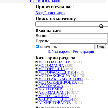
Перейти в каталог
Приветствуем вас
!
Вход
|
Регистрация
Поиск по магазину
Вход на сайт
Логин:
Пароль:
запомнить
Забыл пароль
|
Регистрация
Категории раздела
МОТОЗАПЧАСТИ
(6721)
МОТОМАСЛА
(229)
МОТОРЕЗИНА
(628)
МОТОРАСХОДНИКИ
(679)
МОТОАКСЕССУАРЫ
(176)
МОТО АККУМУЛЯТОРЫ
(128)
МОТОЭКИПИРОВКА
(52)
АВТОМАСЛА
(242)
АВТОХИМИЯ
(331)
АВТОЗАПЧАСТИ
(972)
МОТОТЕХНИКА
(11)
АКЦИИ и СКИДКИ
(95)
АРХИВ ТОВАРОВ
(1812)