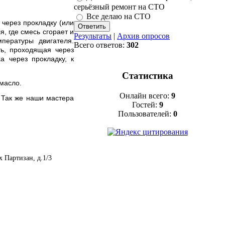
серьёзный ремонт на СТО
Все делаю на СТО
 через прокладку (или
, где смесь сгорает и
Результаты
|
Архив опросов
пературы двигателя.
Всего ответов:
302
ть, проходящая через
а через прокладку, к
Статистика
масло.
Онлайн всего:
9
 Так же наши мастера
Гостей:
9
Пользователей:
0
х Партизан, д.1/3