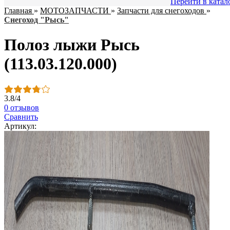
Перейти в катал
Главная
»
МОТОЗАПЧАСТИ
»
Запчасти для снегоходов
»
Снегоход "Рысь"
Полоз лыжи Рысь
(113.03.120.000)
3.8
/
4
0 отзывов
Сравнить
Артикул: