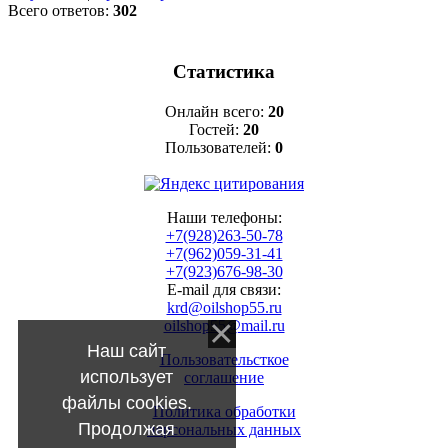
Всего ответов:
302
Статистика
Онлайн всего:
20
Гостей:
20
Пользователей:
0
Наши телефоны:
+7(928)263-50-78
+7(962)059-31-41
+7(923)676-98-30
E-mail для связи:
krd@oilshop55.ru
oilshop55@mail.ru
Наш сайт
Пользовательсткое
использует
соглашение
файлы cookies.
Политика обработки
Продолжая
персональных данных