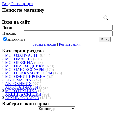
Вход
|
Регистрация
Поиск по магазину
Вход на сайт
Логин:
Пароль:
запомнить
Забыл пароль
|
Регистрация
Категории раздела
МОТОЗАПЧАСТИ
(6711)
МОТОМАСЛА
(230)
МОТОРЕЗИНА
(628)
МОТОРАСХОДНИКИ
(679)
МОТОАКСЕССУАРЫ
(176)
МОТО АККУМУЛЯТОРЫ
(128)
МОТОЭКИПИРОВКА
(52)
АВТОМАСЛА
(242)
АВТОХИМИЯ
(331)
АВТОЗАПЧАСТИ
(972)
МОТОТЕХНИКА
(11)
АКЦИИ и СКИДКИ
(96)
АРХИВ ТОВАРОВ
(1812)
Выберите ваш город: