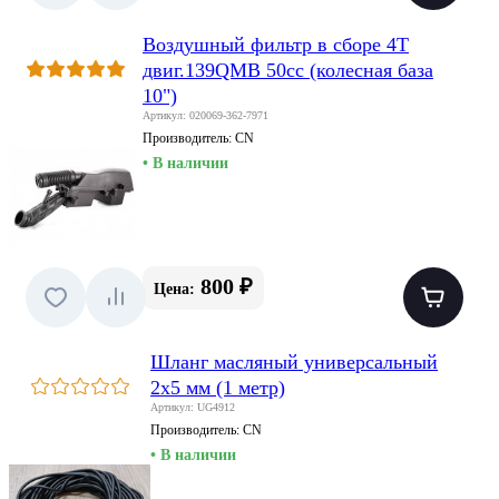
Воздушный фильтр в сборе 4T
двиг.139QMB 50сс (колесная база
10")
Артикул: 020069-362-7971
Производитель:
CN
• В наличии
800 ₽
Цена:
Шланг масляный универсальный
2х5 мм (1 метр)
Артикул: UG4912
Производитель:
CN
• В наличии