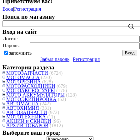
Приветствуем вас
!
Вход
|
Регистрация
Поиск по магазину
Вход на сайт
Логин:
Пароль:
запомнить
Забыл пароль
|
Регистрация
Категории раздела
МОТОЗАПЧАСТИ
(6724)
МОТОМАСЛА
(230)
МОТОРЕЗИНА
(628)
МОТОРАСХОДНИКИ
(679)
МОТОАКСЕССУАРЫ
(176)
МОТО АККУМУЛЯТОРЫ
(128)
МОТОЭКИПИРОВКА
(52)
АВТОМАСЛА
(242)
АВТОХИМИЯ
(331)
АВТОЗАПЧАСТИ
(972)
МОТОТЕХНИКА
(11)
АКЦИИ и СКИДКИ
(96)
АРХИВ ТОВАРОВ
(1812)
Выберите ваш город: