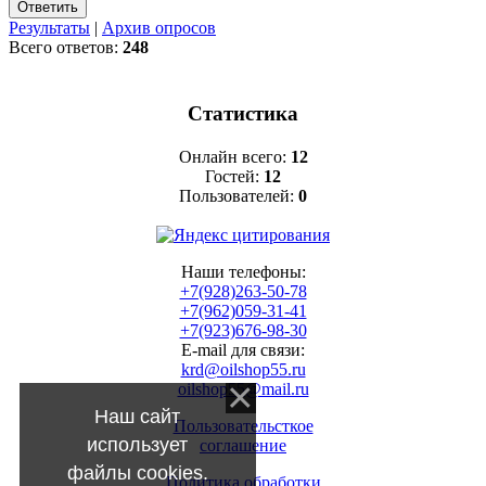
Результаты
|
Архив опросов
Всего ответов:
248
Статистика
Онлайн всего:
12
Гостей:
12
Пользователей:
0
Наши телефоны:
+7(928)263-50-78
+7(962)059-31-41
+7(923)676-98-30
E-mail для связи:
krd@oilshop55.ru
oilshop55@mail.ru
Наш сайт
Пользовательсткое
использует
соглашение
файлы cookies.
Политика обработки