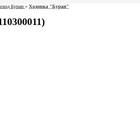
оход Буран
»
Ходовка "Буран"
110300011)