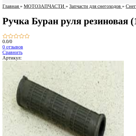
Главная
»
МОТОЗАПЧАСТИ
»
Запчасти для снегоходов
»
Снег
Ручка Буран руля резиновая (
0.0
/
0
0 отзывов
Сравнить
Артикул: