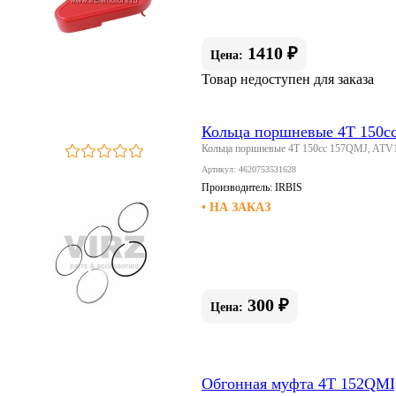
1410 ₽
Цена:
Товар недоступен для заказа
Кольца поршневые 4Т 150с
Кольца поршневые 4Т 150сс 157QMJ, ATV
Артикул: 4620753531628
Производитель:
IRBIS
• НА ЗАКАЗ
300 ₽
Цена:
Обгонная муфта 4Т 152QMI