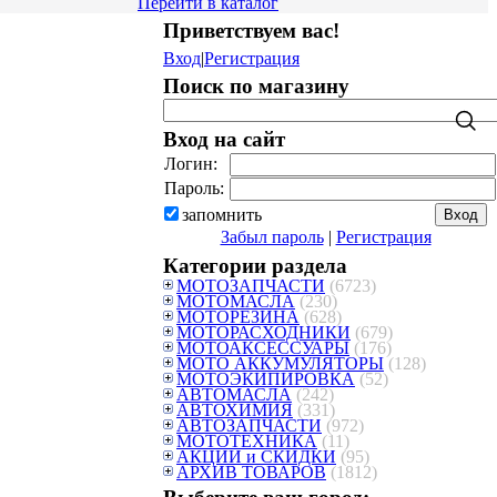
Перейти в каталог
Приветствуем вас
!
Вход
|
Регистрация
Поиск по магазину
Вход на сайт
Логин:
Пароль:
запомнить
Забыл пароль
|
Регистрация
Категории раздела
МОТОЗАПЧАСТИ
(6723)
МОТОМАСЛА
(230)
МОТОРЕЗИНА
(628)
МОТОРАСХОДНИКИ
(679)
МОТОАКСЕССУАРЫ
(176)
МОТО АККУМУЛЯТОРЫ
(128)
МОТОЭКИПИРОВКА
(52)
АВТОМАСЛА
(242)
АВТОХИМИЯ
(331)
АВТОЗАПЧАСТИ
(972)
МОТОТЕХНИКА
(11)
АКЦИИ и СКИДКИ
(95)
АРХИВ ТОВАРОВ
(1812)