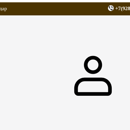
дар
+7(928
еров
Запчасти для мопедов
Покрышки для скутеров
МОТОЗЕРКА