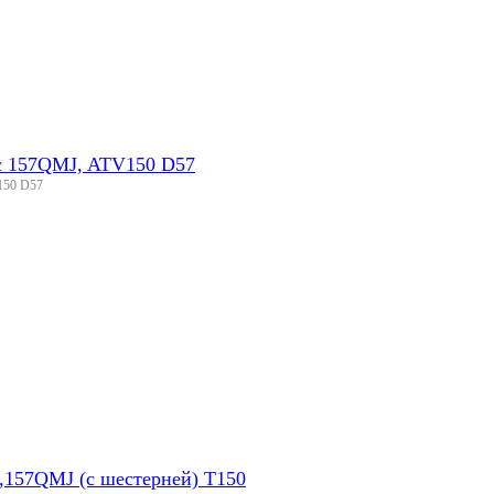
с 157QMJ, ATV150 D57
150 D57
,157QMJ (с шестерней) T150