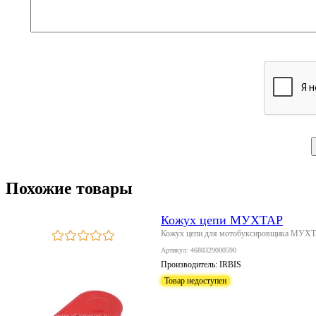
Похожие товары
Кожух цепи МУХТАР
Кожух цепи для мотобуксировщика МУХ
Артикул: 4680329000590
Производитель:
IRBIS
Товар недоступен