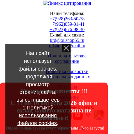
Наши телефоны:
+7(928)263-50-78
+7(962)059-31-41
+7(923)676-98-30
E-mail для связи:
krd@oilshop55.ru
oilshop55@mail.ru
Наш сайт
Пользовательсткое
использует
соглашение
файлы cookies.
Политика обработки
Продолжая
персональных данных
просмотр
Контакты
Уважаемые клиенты !!!
страниц сайта,
О магазине
вы соглашаетесь
С 11 по 16 августа 2026 офис и
с
Политикой
МЫ в социальных сетях:
склад нашего магазина не
использования
работают!
файлов cookies
.
Оформленные заказы будут обработаны 17-го августа!