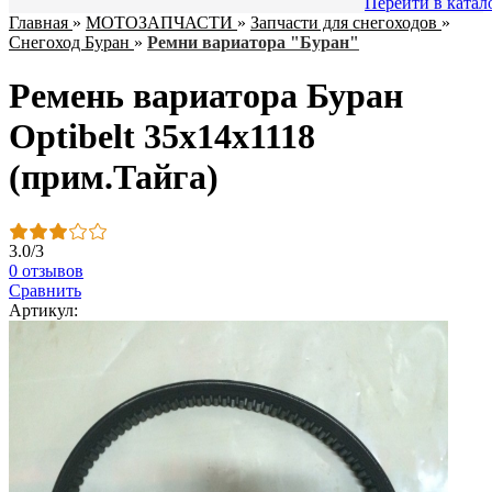
Перейти в катал
Главная
»
МОТОЗАПЧАСТИ
»
Запчасти для снегоходов
»
Снегоход Буран
»
Ремни вариатора "Буран"
Ремень вариатора Буран
Optibelt 35х14х1118
(прим.Тайга)
3.0
/
3
0 отзывов
Сравнить
Артикул: