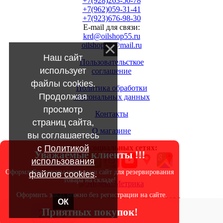
+7(928)263-50-78
+7(962)059-31-41
+7(923)676-98-30
E-mail для связи:
krd@oilshop55.ru
oilshop55@mail.ru
Наш сайт
Пользовательсткое
использует
соглашение
файлы cookies.
Политика обработки
Продолжая
персональных данных
просмотр
Контакты
страниц сайта,
О магазине
вы соглашаетесь
с
Политикой
МЫ в социальных сетях:
Уважаемые клиенты !!!
использования
Оформляйте заказы через наш сайт для резервирования
файлов cookies
.
товара на складе!
Оформить заказ можно без регистрации на сайте.
Copyright OILSHOP55.RU © 2010 - 2026
ОК
Приятных покупок!
240 ₽