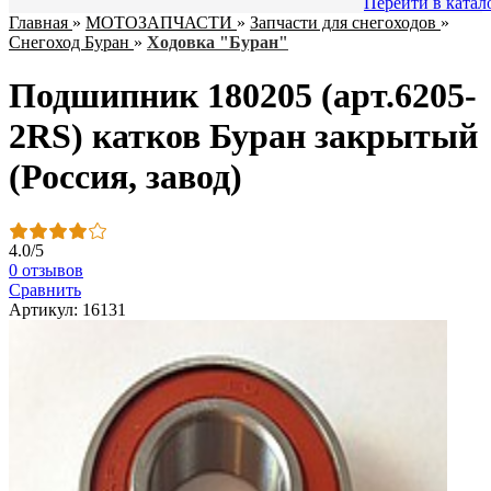
Перейти в катал
Главная
»
МОТОЗАПЧАСТИ
»
Запчасти для снегоходов
»
Снегоход Буран
»
Ходовка "Буран"
Подшипник 180205 (арт.6205-
2RS) катков Буран закрытый
(Россия, завод)
4.0
/
5
0 отзывов
Сравнить
Артикул: 16131