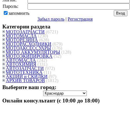
Пароль:
запомнить
Забыл пароль
|
Регистрация
Категории раздела
МОТОЗАПЧАСТИ
(6721)
МОТОМАСЛА
(230)
МОТОРЕЗИНА
(628)
МОТОРАСХОДНИКИ
(679)
МОТОАКСЕССУАРЫ
(176)
МОТО АККУМУЛЯТОРЫ
(128)
МОТОЭКИПИРОВКА
(52)
АВТОМАСЛА
(242)
АВТОХИМИЯ
(331)
АВТОЗАПЧАСТИ
(972)
МОТОТЕХНИКА
(11)
АКЦИИ и СКИДКИ
(97)
АРХИВ ТОВАРОВ
(1812)
Выберите ваш город:
Онлайн консультант (с 10:00 до 18:00)