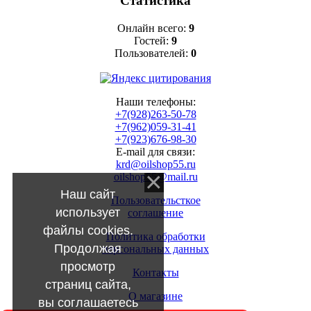
Статистика
Онлайн всего:
9
Гостей:
9
Пользователей:
0
Наши телефоны:
+7(928)263-50-78
+7(962)059-31-41
+7(923)676-98-30
E-mail для связи:
krd@oilshop55.ru
oilshop55@mail.ru
Наш сайт
Пользовательсткое
использует
соглашение
файлы cookies.
Политика обработки
Продолжая
персональных данных
просмотр
Контакты
страниц сайта,
О магазине
вы соглашаетесь