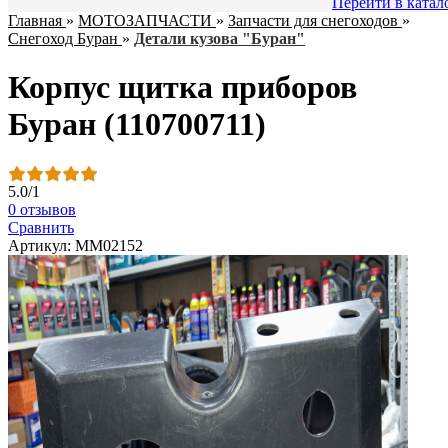
Перейти в катал
Главная
»
МОТОЗАПЧАСТИ
»
Запчасти для снегоходов
»
Снегоход Буран
»
Детали кузова "Буран"
Корпус щитка приборов
Буран (110700711)
5.0
/
1
0 отзывов
Сравнить
Артикул: ММ02152