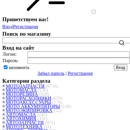
Приветствуем вас
!
Вход
|
Регистрация
Поиск по магазину
Вход на сайт
Логин:
Пароль:
запомнить
Забыл пароль
|
Регистрация
Категории раздела
МОТОЗАПЧАСТИ
(6716)
МОТОМАСЛА
(230)
МОТОРЕЗИНА
(628)
МОТОРАСХОДНИКИ
(679)
МОТОАКСЕССУАРЫ
(176)
МОТО АККУМУЛЯТОРЫ
(128)
МОТОЭКИПИРОВКА
(52)
АВТОМАСЛА
(242)
АВТОХИМИЯ
(331)
АВТОЗАПЧАСТИ
(972)
МОТОТЕХНИКА
(11)