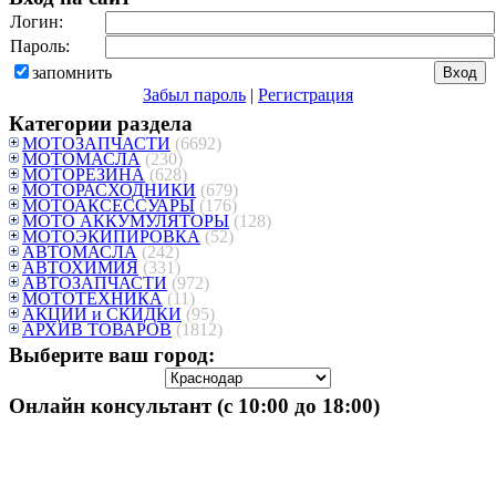
Логин:
Пароль:
запомнить
Забыл пароль
|
Регистрация
Категории раздела
МОТОЗАПЧАСТИ
(6692)
МОТОМАСЛА
(230)
МОТОРЕЗИНА
(628)
МОТОРАСХОДНИКИ
(679)
МОТОАКСЕССУАРЫ
(176)
МОТО АККУМУЛЯТОРЫ
(128)
МОТОЭКИПИРОВКА
(52)
АВТОМАСЛА
(242)
АВТОХИМИЯ
(331)
АВТОЗАПЧАСТИ
(972)
МОТОТЕХНИКА
(11)
АКЦИИ и СКИДКИ
(95)
АРХИВ ТОВАРОВ
(1812)
Выберите ваш город:
Онлайн консультант (с 10:00 до 18:00)