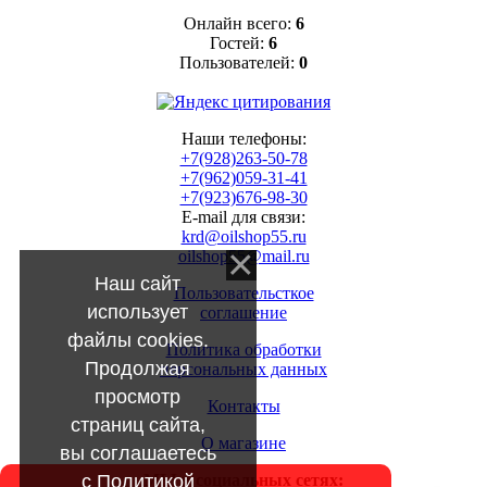
Онлайн всего:
6
Гостей:
6
Пользователей:
0
Наши телефоны:
+7(928)263-50-78
+7(962)059-31-41
+7(923)676-98-30
E-mail для связи:
krd@oilshop55.ru
oilshop55@mail.ru
Наш сайт
Пользовательсткое
использует
соглашение
файлы cookies.
Политика обработки
Продолжая
персональных данных
просмотр
Контакты
страниц сайта,
О магазине
вы соглашаетесь
с
Политикой
МЫ в социальных сетях: