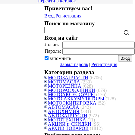
Перейти в каталог
Приветствуем вас
!
Вход
|
Регистрация
Поиск по магазину
Вход на сайт
Логин:
Пароль:
запомнить
Забыл пароль
|
Регистрация
Категории раздела
МОТОЗАПЧАСТИ
(6706)
МОТОМАСЛА
(230)
МОТОРЕЗИНА
(628)
МОТОРАСХОДНИКИ
(679)
МОТОАКСЕССУАРЫ
(176)
МОТО АККУМУЛЯТОРЫ
(128)
МОТОЭКИПИРОВКА
(52)
АВТОМАСЛА
(242)
АВТОХИМИЯ
(331)
АВТОЗАПЧАСТИ
(972)
МОТОТЕХНИКА
(11)
АКЦИИ и СКИДКИ
(96)
АРХИВ ТОВАРОВ
(1812)