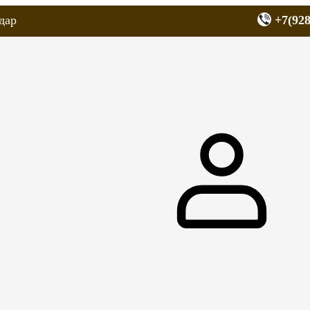
дар
+7(928
еров
Запчасти для мопедов
Покрышки для скутеров
МОТОЗЕРКА