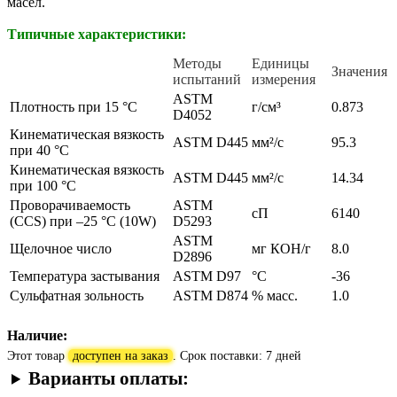
масел.
Типичные характеристики:
Методы
Единицы
Значения
испытаний
измерения
ASTM
Плотность при 15 °C
г/см³
0.873
D4052
Кинематическая вязкость
ASTM D445
мм²/c
95.3
при 40 °C
Кинематическая вязкость
ASTM D445
мм²/c
14.34
при 100 °C
Проворачиваемость
ASTM
сП
6140
(CCS) при –25 °C (10W)
D5293
ASTM
Щелочное число
мг КОН/г
8.0
D2896
Температура застывания
ASTM D97
°C
-36
Сульфатная зольность
ASTM D874
% масс.
1.0
Наличие:
Этот товар
доступен на заказ
. Срок поставки: 7 дней
Варианты оплаты: