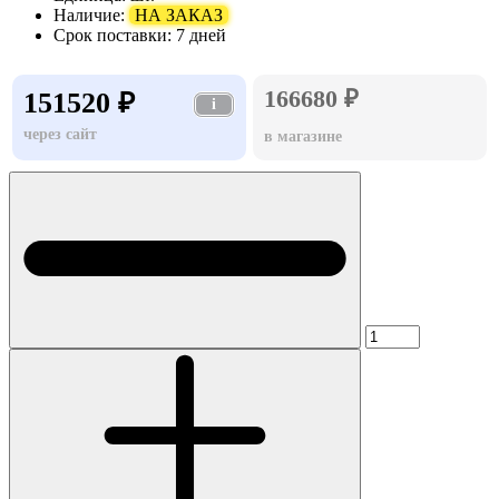
Наличие:
НА ЗАКАЗ
Срок поставки:
7 дней
166680 ₽
151520 ₽
i
через сайт
в магазине