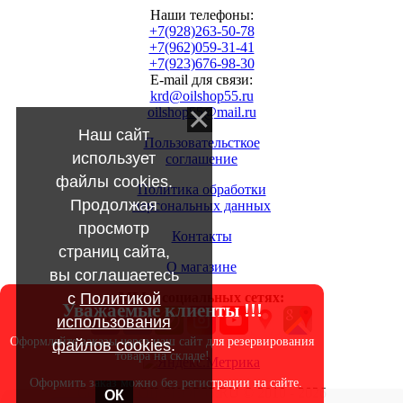
Наши телефоны:
+7(928)263-50-78
+7(962)059-31-41
+7(923)676-98-30
E-mail для связи:
krd@oilshop55.ru
oilshop55@mail.ru
Наш сайт
Пользовательсткое
использует
соглашение
файлы cookies.
Политика обработки
Продолжая
персональных данных
просмотр
Контакты
страниц сайта,
О магазине
вы соглашаетесь
с
Политикой
МЫ в социальных сетях:
Уважаемые клиенты !!!
использования
Оформляйте заказы через наш сайт для резервирования
файлов cookies
.
товара на складе!
Оформить заказ можно без регистрации на сайте.
Copyright OILSHOP55.RU © 2010 - 2026
ОК