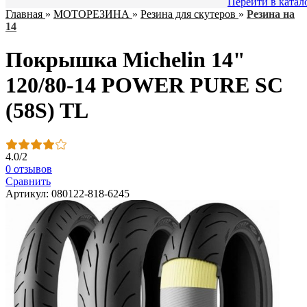
Перейти в катал
Главная
»
МОТОРЕЗИНА
»
Резина для скутеров
»
Резина на
14
Покрышка Michelin 14"
120/80-14 POWER PURE SC
(58S) TL
4.0
/
2
0 отзывов
Сравнить
Артикул: 080122-818-6245