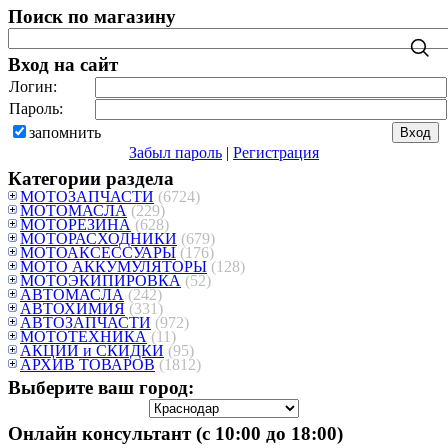
Поиск по магазину
Вход на сайт
Логин:
Пароль:
запомнить
Забыл пароль
|
Регистрация
Категории раздела
МОТОЗАПЧАСТИ
(6724)
МОТОМАСЛА
(229)
МОТОРЕЗИНА
(628)
МОТОРАСХОДНИКИ
(679)
МОТОАКСЕССУАРЫ
(176)
МОТО АККУМУЛЯТОРЫ
(128)
МОТОЭКИПИРОВКА
(52)
АВТОМАСЛА
(242)
АВТОХИМИЯ
(331)
АВТОЗАПЧАСТИ
(972)
МОТОТЕХНИКА
(11)
АКЦИИ и СКИДКИ
(95)
АРХИВ ТОВАРОВ
(1812)
Выберите ваш город:
Онлайн консультант (с 10:00 до 18:00)