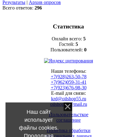
Результаты
|
Архив опросов
Всего ответов:
296
Статистика
Онлайн всего:
5
Гостей:
5
Пользователей:
0
Наши телефоны:
+7(928)263-50-78
+7(962)059-31-41
+7(923)676-98-30
E-mail для связи:
krd@oilshop55.ru
oilshop55@mail.ru
Наш сайт
Пользовательсткое
использует
соглашение
файлы cookies.
Политика обработки
Продолжая
персональных данных