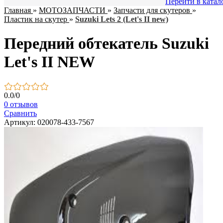
Перейти в катал
Главная
»
МОТОЗАПЧАСТИ
»
Запчасти для скутеров
»
Пластик на скутер
»
Suzuki Lets 2 (Let's II new)
Передний обтекатель Suzuki
Let's II NEW
0.0
/
0
0 отзывов
Сравнить
Артикул: 020078-433-7567