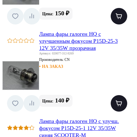
150 ₽
Цена:
Лампа фары галоген HQ c
улучшенным фокусом P15D-25-3
12V 35/35W прозрачная
Артикул: 020077-312-9269
Производитель:
CN
• НА ЗАКАЗ
140 ₽
Цена:
Лампа фары галоген HQ c улучш.
фокусом P15D-25-1 12V 35/35W
синяя SCOOTER-M