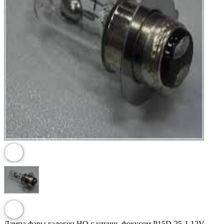
Лампа фары галоген HQ c улучш. фокусом P15D-25-1 12V