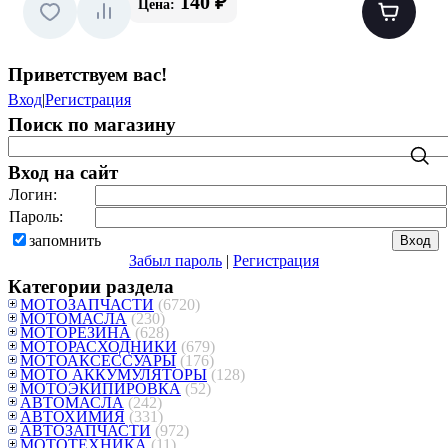
140 ₽
Цена:
Приветствуем вас
!
Вход
|
Регистрация
Поиск по магазину
Вход на сайт
Логин:
Пароль:
запомнить
Забыл пароль
|
Регистрация
Категории раздела
МОТОЗАПЧАСТИ
(6720)
МОТОМАСЛА
(230)
МОТОРЕЗИНА
(628)
МОТОРАСХОДНИКИ
(679)
МОТОАКСЕССУАРЫ
(176)
МОТО АККУМУЛЯТОРЫ
(128)
МОТОЭКИПИРОВКА
(52)
АВТОМАСЛА
(242)
АВТОХИМИЯ
(331)
АВТОЗАПЧАСТИ
(972)
МОТОТЕХНИКА
(11)