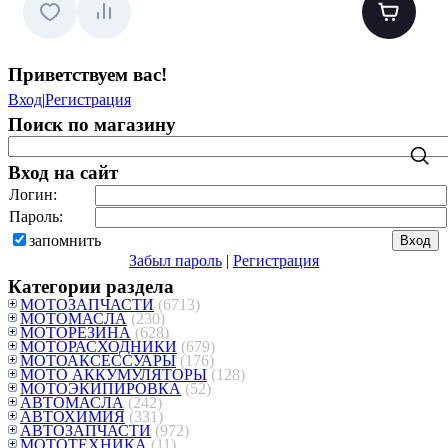
Приветствуем вас
!
Вход
|
Регистрация
Поиск по магазину
Вход на сайт
Логин:
Пароль:
запомнить
Забыл пароль
|
Регистрация
Категории раздела
МОТОЗАПЧАСТИ
(6713)
МОТОМАСЛА
(230)
МОТОРЕЗИНА
(628)
МОТОРАСХОДНИКИ
(679)
МОТОАКСЕССУАРЫ
(176)
МОТО АККУМУЛЯТОРЫ
(128)
МОТОЭКИПИРОВКА
(52)
АВТОМАСЛА
(242)
АВТОХИМИЯ
(331)
АВТОЗАПЧАСТИ
(972)
МОТОТЕХНИКА
(11)