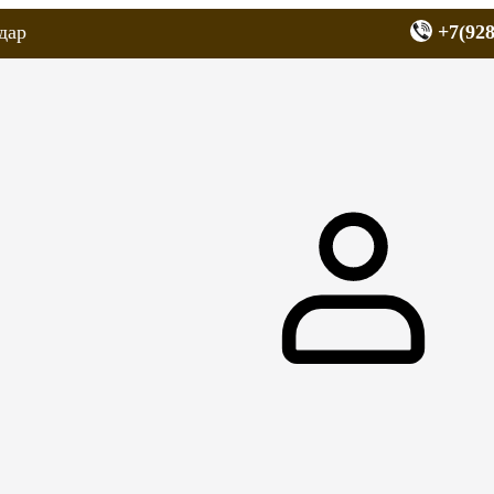
дар
+7(928
еров
Запчасти для мопедов
Покрышки для скутеров
МОТОЗЕРКА