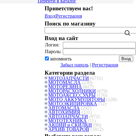
Перейти в каталог
Приветствуем вас
!
Вход
|
Регистрация
Поиск по магазину
Вход на сайт
Логин:
Пароль:
запомнить
Забыл пароль
|
Регистрация
Категории раздела
МОТОЗАПЧАСТИ
(6711)
МОТОМАСЛА
(230)
МОТОРЕЗИНА
(627)
МОТОРАСХОДНИКИ
(679)
МОТОАКСЕССУАРЫ
(176)
МОТО АККУМУЛЯТОРЫ
(128)
МОТОЭКИПИРОВКА
(52)
АВТОМАСЛА
(242)
АВТОХИМИЯ
(331)
АВТОЗАПЧАСТИ
(972)
МОТОТЕХНИКА
(11)
АКЦИИ и СКИДКИ
(96)
АРХИВ ТОВАРОВ
(1812)