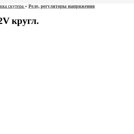
ика скутера
»
Реле, регуляторы напряжения
2V кругл.