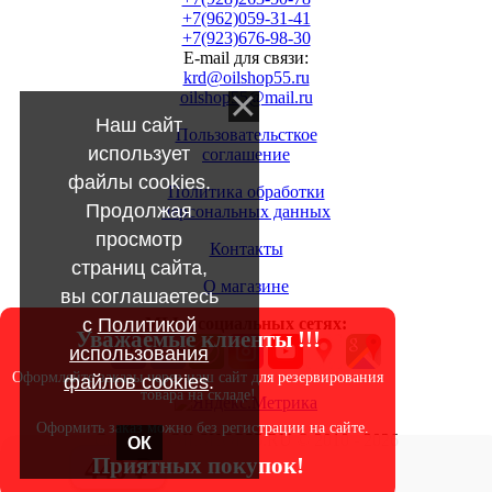
+7(962)059-31-41
+7(923)676-98-30
E-mail для связи:
krd@oilshop55.ru
oilshop55@mail.ru
Наш сайт
Пользовательсткое
использует
соглашение
файлы cookies.
Политика обработки
Продолжая
персональных данных
просмотр
Контакты
страниц сайта,
О магазине
вы соглашаетесь
с
Политикой
МЫ в социальных сетях:
Уважаемые клиенты !!!
использования
Оформляйте заказы через наш сайт для резервирования
файлов cookies
.
товара на складе!
Оформить заказ можно без регистрации на сайте.
Copyright OILSHOP55.RU © 2010 - 2026
ОК
Приятных покупок!
440 ₽