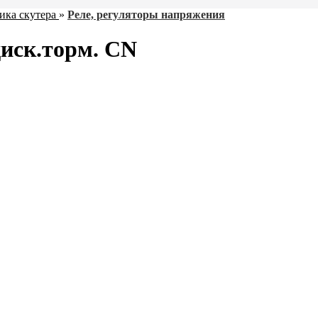
ика скутера
»
Реле, регуляторы напряжения
диск.торм. CN