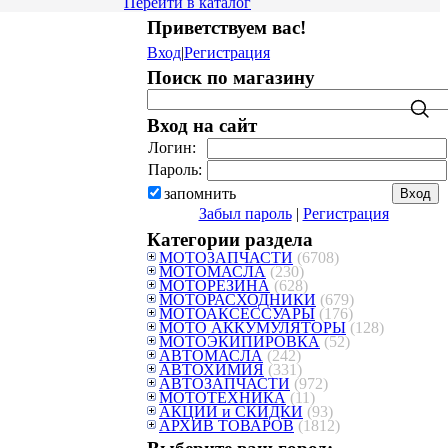
Перейти в каталог
Приветствуем вас
!
Вход
|
Регистрация
Поиск по магазину
Вход на сайт
Логин:
Пароль:
запомнить
Забыл пароль
|
Регистрация
Категории раздела
МОТОЗАПЧАСТИ
(6708)
МОТОМАСЛА
(230)
МОТОРЕЗИНА
(628)
МОТОРАСХОДНИКИ
(679)
МОТОАКСЕССУАРЫ
(176)
МОТО АККУМУЛЯТОРЫ
(128)
МОТОЭКИПИРОВКА
(52)
АВТОМАСЛА
(242)
АВТОХИМИЯ
(331)
АВТОЗАПЧАСТИ
(972)
МОТОТЕХНИКА
(11)
АКЦИИ и СКИДКИ
(93)
АРХИВ ТОВАРОВ
(1812)