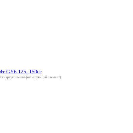
4т GY6 125, 150сс
0сс (треугольный фильтрующий элемент)