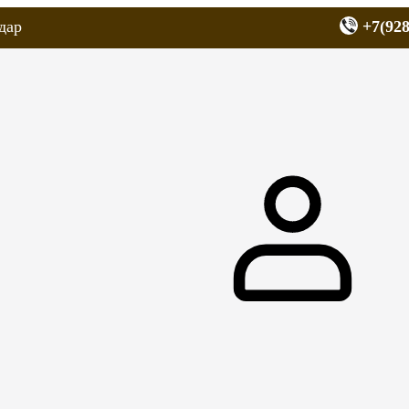
дар
+7(928
еров
Запчасти для мопедов
Покрышки для скутеров
МОТОЗЕРКА