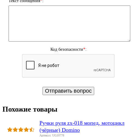
Текст сообщения
*
:
Код безопасности
*
:
Похожие товары
Ручки руля zx-018 мопед, мотоцикл
(чёрные) Domino
Артикул: UG10778