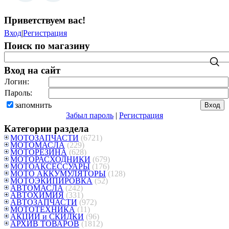
Приветствуем вас
!
Вход
|
Регистрация
Поиск по магазину
Вход на сайт
Логин:
Пароль:
запомнить
Забыл пароль
|
Регистрация
Категории раздела
МОТОЗАПЧАСТИ
(6721)
МОТОМАСЛА
(229)
МОТОРЕЗИНА
(628)
МОТОРАСХОДНИКИ
(679)
МОТОАКСЕССУАРЫ
(176)
МОТО АККУМУЛЯТОРЫ
(128)
МОТОЭКИПИРОВКА
(52)
АВТОМАСЛА
(242)
АВТОХИМИЯ
(331)
АВТОЗАПЧАСТИ
(972)
МОТОТЕХНИКА
(11)
АКЦИИ и СКИДКИ
(96)
АРХИВ ТОВАРОВ
(1812)