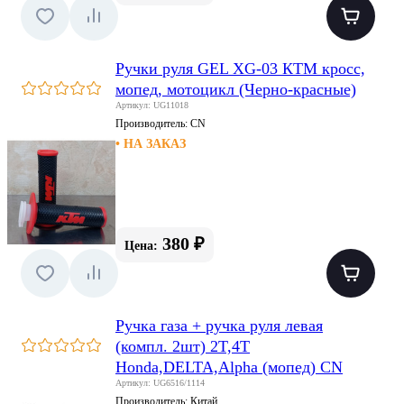
Ручки руля GEL XG-03 КТМ кросс,
мопед, мотоцикл (Черно-красные)
Артикул: UG11018
Производитель:
CN
• НА ЗАКАЗ
380 ₽
Цена:
Ручка газа + ручка руля левая
(компл. 2шт) 2T,4T
Honda,DELTA,Alpha (мопед) CN
Артикул: UG6516/1114
Производитель:
Китай