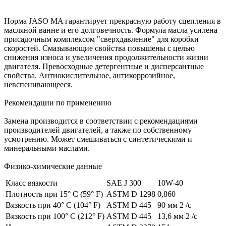
Норма JASO MA гарантирует прекрасную работу сцепления в
масляной ванне и его долговечность. Формула масла усилена
присадочным комплексом "сверхдавление" для коробки
скоростей. Смазывающие свойства повышены с целью
снижения износа и увеличения продолжительности жизни
двигателя. Превосходные детергентные и дисперсантные
свойства. Антиокислительное, антикоррозийное,
невспенивающееся.
Рекомендации по применению
Замена производится в соответствии с рекомендациями
производителей двигателей, а также по собственному
усмотрению. Может смешиваться с синтетическими и
минеральными маслами.
Физико-химические данные
Класс вязкости
SAE J 300
10W-40
Плотность при 15° С (59° F)
ASTM D 1298
0,860
Вязкость при 40° С (104° F)
ASTM D 445
90 мм 2 /с
Вязкость при 100° С (212° F)
ASTM D 445
13,6 мм 2 /с