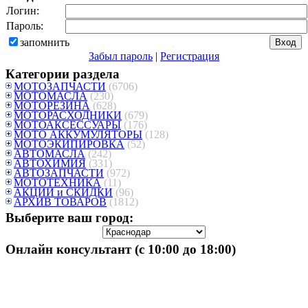
Логин:
Пароль:
запомнить
Забыл пароль
|
Регистрация
Категории раздела
МОТОЗАПЧАСТИ
(6706)
МОТОМАСЛА
(230)
МОТОРЕЗИНА
(628)
МОТОРАСХОДНИКИ
(679)
МОТОАКСЕССУАРЫ
(176)
МОТО АККУМУЛЯТОРЫ
(128)
МОТОЭКИПИРОВКА
(52)
АВТОМАСЛА
(242)
АВТОХИМИЯ
(331)
АВТОЗАПЧАСТИ
(972)
МОТОТЕХНИКА
(11)
АКЦИИ и СКИДКИ
(96)
АРХИВ ТОВАРОВ
(1812)
Выберите ваш город:
Онлайн консультант (с 10:00 до 18:00)