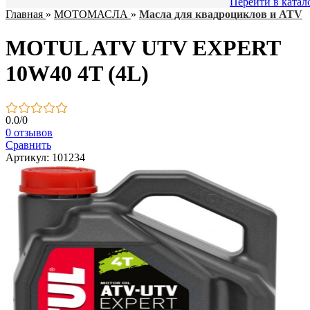
Перейти в катал
Главная
»
МОТОМАСЛА
»
Масла для квадроциклов и ATV
MOTUL ATV UTV EXPERT
10W40 4T (4L)
0.0
/
0
0 отзывов
Сравнить
Артикул: 101234