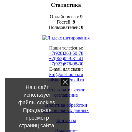
Статистика
Онлайн всего:
9
Гостей:
9
Пользователей:
0
Наши телефоны:
+7(928)263-50-78
+7(962)059-31-41
+7(923)676-98-30
E-mail для связи:
krd@oilshop55.ru
oilshop55@mail.ru
Наш сайт
Пользовательсткое
использует
соглашение
файлы cookies.
Политика обработки
Продолжая
персональных данных
просмотр
Контакты
страниц сайта,
О магазине