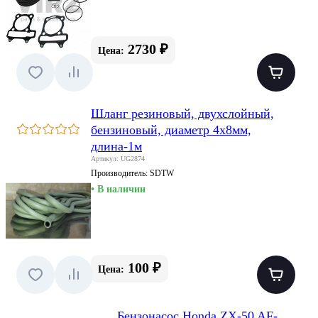
2730 ₽
Цена:
Шланг резиновый, двухслойный,
бензиновый, диаметр 4х8мм,
длина-1м
Артикул: UG2874
Производитель:
SDTW
• В наличии
100 ₽
Цена:
Бензонасос Honda ZX-50 AF-