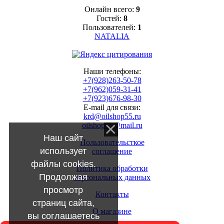
Онлайн всего:
9
Гостей:
8
Пользователей:
1
NATALIA
Наши телефоны:
+7(928)263-50-78
+7(962)059-31-41
+7(923)676-98-30
E-mail для связи:
krd@oilshop55.ru
oilshop55@mail.ru
Наш сайт
Пользовательсткое
использует
соглашение
файлы cookies.
Политика обработки
Продолжая
персональных данных
просмотр
Контакты
страниц сайта,
О магазине
вы соглашаетесь