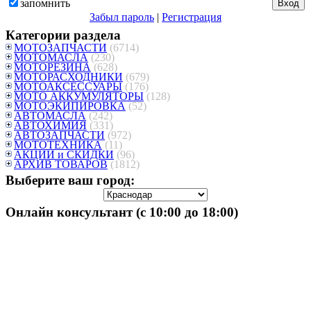
запомнить
Забыл пароль
|
Регистрация
Категории раздела
МОТОЗАПЧАСТИ
(6714)
МОТОМАСЛА
(230)
МОТОРЕЗИНА
(628)
МОТОРАСХОДНИКИ
(679)
МОТОАКСЕССУАРЫ
(176)
МОТО АККУМУЛЯТОРЫ
(128)
МОТОЭКИПИРОВКА
(52)
АВТОМАСЛА
(242)
АВТОХИМИЯ
(331)
АВТОЗАПЧАСТИ
(972)
МОТОТЕХНИКА
(11)
АКЦИИ и СКИДКИ
(96)
АРХИВ ТОВАРОВ
(1812)
Выберите ваш город:
Онлайн консультант (с 10:00 до 18:00)