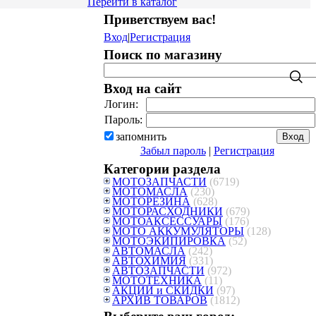
Перейти в каталог
Приветствуем вас
!
Вход
|
Регистрация
Поиск по магазину
Вход на сайт
Логин:
Пароль:
запомнить
Забыл пароль
|
Регистрация
Категории раздела
МОТОЗАПЧАСТИ
(6719)
МОТОМАСЛА
(230)
МОТОРЕЗИНА
(628)
МОТОРАСХОДНИКИ
(679)
МОТОАКСЕССУАРЫ
(176)
МОТО АККУМУЛЯТОРЫ
(128)
МОТОЭКИПИРОВКА
(52)
АВТОМАСЛА
(242)
АВТОХИМИЯ
(331)
АВТОЗАПЧАСТИ
(972)
МОТОТЕХНИКА
(11)
АКЦИИ и СКИДКИ
(97)
АРХИВ ТОВАРОВ
(1812)