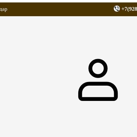
дар
+7(928
еров
Запчасти для мопедов
Покрышки для скутеров
МОТОЗЕРКА