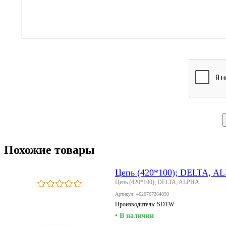
Похожие товары
Цепь (420*100); DELTA, A
Цепь (420*100); DELTA, ALPHA
Артикул: 4620767364090
Производитель:
SDTW
• В наличии