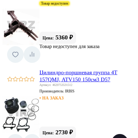
Товар недоступен
5360 ₽
Цена:
Товар недоступен для заказа
Цилиндро-поршневая группа 4Т
157QMJ, ATV150 150см3 D57
Артикул: 4620753531512
Производитель:
IRBIS
• НА ЗАКАЗ
2730 ₽
Цена: