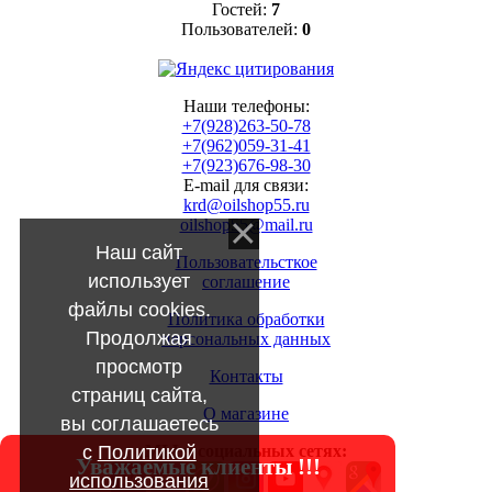
Гостей:
7
Пользователей:
0
Наши телефоны:
+7(928)263-50-78
+7(962)059-31-41
+7(923)676-98-30
E-mail для связи:
krd@oilshop55.ru
oilshop55@mail.ru
Наш сайт
Пользовательсткое
использует
соглашение
файлы cookies.
Политика обработки
Продолжая
персональных данных
просмотр
Контакты
страниц сайта,
О магазине
вы соглашаетесь
с
Политикой
МЫ в социальных сетях:
Уважаемые клиенты !!!
использования