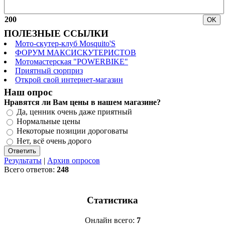
200
ПОЛЕЗНЫЕ ССЫЛКИ
Мото-скутер-клуб Mosquito'S
ФОРУМ МАКСИСКУТЕРИСТОВ
Мотомастерская "POWERBIKE"
Приятный сюрприз
Открой свой интернет-магазин
Наш опрос
Нравятся ли Вам цены в нашем магазине?
Да, ценник очень даже приятный
Нормальные цены
Некоторые позиции дороговаты
Нет, всё очень дорого
Результаты
|
Архив опросов
Всего ответов:
248
Статистика
Онлайн всего:
7