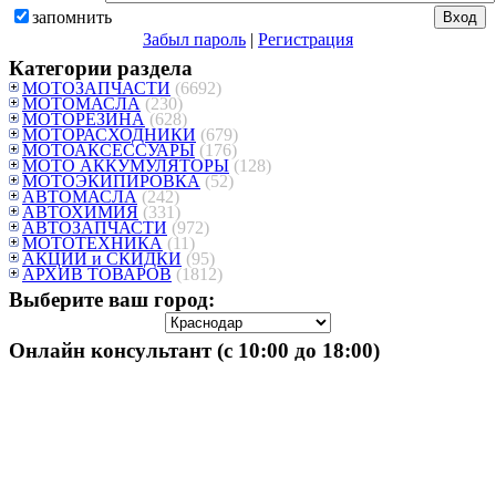
запомнить
Забыл пароль
|
Регистрация
Категории раздела
МОТОЗАПЧАСТИ
(6692)
МОТОМАСЛА
(230)
МОТОРЕЗИНА
(628)
МОТОРАСХОДНИКИ
(679)
МОТОАКСЕССУАРЫ
(176)
МОТО АККУМУЛЯТОРЫ
(128)
МОТОЭКИПИРОВКА
(52)
АВТОМАСЛА
(242)
АВТОХИМИЯ
(331)
АВТОЗАПЧАСТИ
(972)
МОТОТЕХНИКА
(11)
АКЦИИ и СКИДКИ
(95)
АРХИВ ТОВАРОВ
(1812)
Выберите ваш город:
Онлайн консультант (с 10:00 до 18:00)