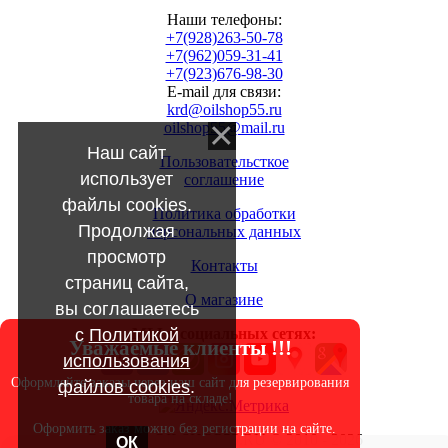
Наши телефоны:
+7(928)263-50-78
+7(962)059-31-41
+7(923)676-98-30
E-mail для связи:
krd@oilshop55.ru
oilshop55@mail.ru
Наш сайт
Пользовательсткое
использует
соглашение
файлы cookies.
Политика обработки
Продолжая
персональных данных
просмотр
Контакты
страниц сайта,
О магазине
вы соглашаетесь
с
Политикой
МЫ в социальных сетях:
Уважаемые клиенты !!!
использования
Оформляйте заказы через наш сайт для резервирования
файлов cookies
.
товара на складе!
Оформить заказ можно без регистрации на сайте.
Copyright OILSHOP55.RU © 2010 - 2026
ОК