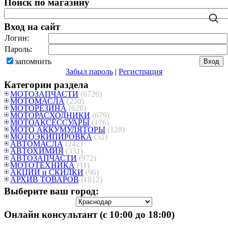
Поиск по магазину
Вход на сайт
Логин:
Пароль:
запомнить
Забыл пароль
|
Регистрация
Категории раздела
МОТОЗАПЧАСТИ
(6726)
МОТОМАСЛА
(230)
МОТОРЕЗИНА
(628)
МОТОРАСХОДНИКИ
(679)
МОТОАКСЕССУАРЫ
(176)
МОТО АККУМУЛЯТОРЫ
(128)
МОТОЭКИПИРОВКА
(52)
АВТОМАСЛА
(242)
АВТОХИМИЯ
(331)
АВТОЗАПЧАСТИ
(972)
МОТОТЕХНИКА
(11)
АКЦИИ и СКИДКИ
(96)
АРХИВ ТОВАРОВ
(1812)
Выберите ваш город:
Онлайн консультант (с 10:00 до 18:00)