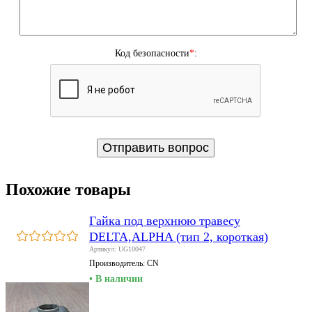
Код безопасности
*
:
Похожие товары
Гайка под верхнюю травесу
DELTA,ALPHA (тип 2, короткая)
Артикул: UG10047
Производитель:
CN
• В наличии