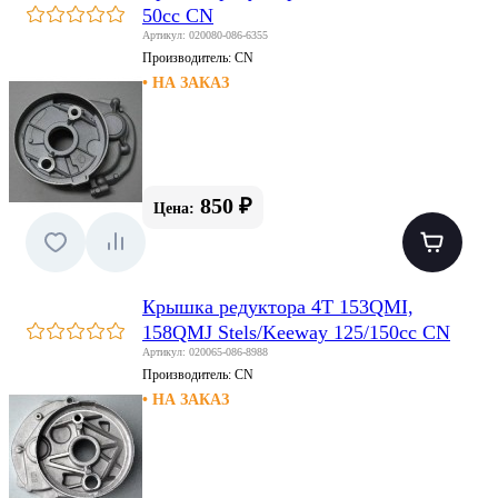
50сс CN
Артикул: 020080-086-6355
Производитель:
CN
• НА ЗАКАЗ
850 ₽
Цена:
Крышка редуктора 4T 153QMI,
158QMJ Stels/Keeway 125/150сс CN
Артикул: 020065-086-8988
Производитель:
CN
• НА ЗАКАЗ