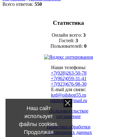
Всего ответов:
550
Статистика
Онлайн всего:
3
Гостей:
3
Пользователей:
0
Наши телефоны:
+7(928)263-50-78
+7(962)059-31-41
+7(923)676-98-30
E-mail для связи:
krd@oilshop55.ru
oilshop55@mail.ru
Наш сайт
Пользовательсткое
использует
соглашение
файлы cookies.
Политика обработки
Продолжая
персональных данных