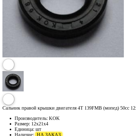
Сальник правой крышки двигателя 4T 139FMB (мопед) 50сс 
Производитель:
KOK
Размер:
12х21х4
Единица:
шт
Наличие:
НА ЗАКАЗ