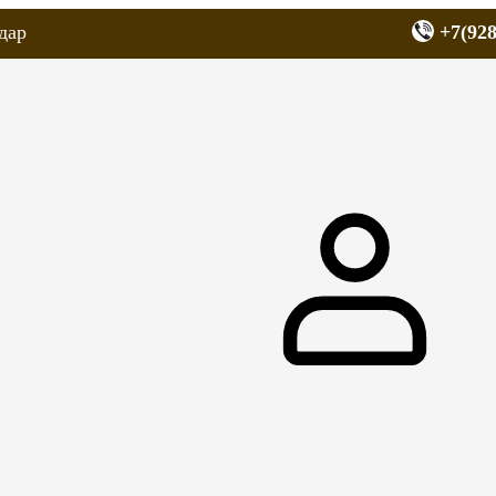
дар
+7(928
еров
Запчасти для мопедов
Покрышки для скутеров
МОТОЗЕРКА