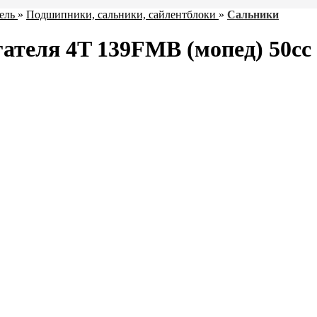
ель
»
Подшипники, сальники, сайлентблоки
»
Сальники
теля 4T 139FMB (мопед) 50сс 