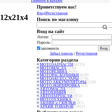
Перейти в каталог
Приветствуем вас
!
Вход
|
Регистрация
12x21x4
Поиск по магазину
Вход на сайт
Логин:
Пароль:
запомнить
Забыл пароль
|
Регистрация
Категории раздела
МОТОЗАПЧАСТИ
(6715)
МОТОМАСЛА
(230)
МОТОРЕЗИНА
(628)
МОТОРАСХОДНИКИ
(679)
МОТОАКСЕССУАРЫ
(176)
МОТО АККУМУЛЯТОРЫ
(128)
МОТОЭКИПИРОВКА
(52)
АВТОМАСЛА
(242)
АВТОХИМИЯ
(331)
АВТОЗАПЧАСТИ
(972)
МОТОТЕХНИКА
(11)
АКЦИИ и СКИДКИ
(97)
АРХИВ ТОВАРОВ
(1812)