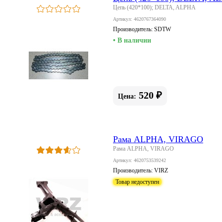
Цепь (420*100); DELTA, ALPHA
Артикул: 4620767364090
Производитель:
SDTW
• В наличии
520 ₽
Цена:
Рама ALPHA, VIRAGO
Рама ALPHA, VIRAGO
Артикул: 4620753539242
Производитель:
VIRZ
Товар недоступен