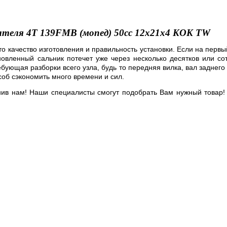
ателя 4T 139FMB (мопед) 50сс 12x21x4 KOK TW
то качество изготовления и правильность установки. Если на перв
овленный сальник потечет уже через несколько десятков или сот
бующая разборки всего узла, будь то передняя вилка, вал заднего 
особ сэкономить много времени и сил.
нив нам! Наши специалисты смогут подобрать Вам нужный товар!