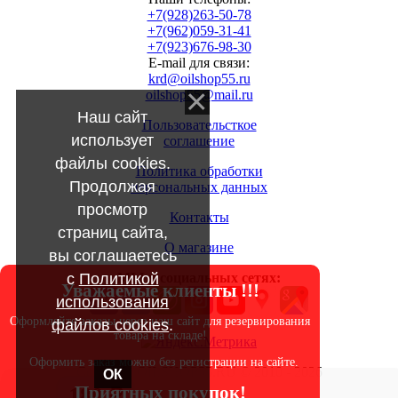
+7(928)263-50-78
+7(962)059-31-41
+7(923)676-98-30
E-mail для связи:
krd@oilshop55.ru
oilshop55@mail.ru
Наш сайт
Пользовательсткое
использует
соглашение
файлы cookies.
Политика обработки
Продолжая
персональных данных
просмотр
Контакты
страниц сайта,
О магазине
вы соглашаетесь
с
Политикой
МЫ в социальных сетях:
Уважаемые клиенты !!!
использования
Оформляйте заказы через наш сайт для резервирования
файлов cookies
.
товара на складе!
Оформить заказ можно без регистрации на сайте.
Copyright OILSHOP55.RU © 2010 - 2026
ОК
Приятных покупок!
180 ₽