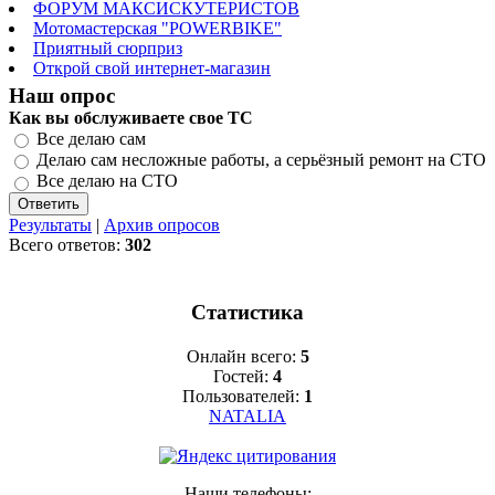
ФОРУМ МАКСИСКУТЕРИСТОВ
Мотомастерская "POWERBIKE"
Приятный сюрприз
Открой свой интернет-магазин
Наш опрос
Как вы обслуживаете свое ТС
Все делаю сам
Делаю сам несложные работы, а серьёзный ремонт на СТО
Все делаю на СТО
Результаты
|
Архив опросов
Всего ответов:
302
Статистика
Онлайн всего:
5
Гостей:
4
Пользователей:
1
NATALIA
Наши телефоны: