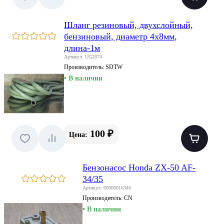
Шланг резиновый, двухслойный,
бензиновый, диаметр 4х8мм,
длина-1м
Артикул: UG2874
Производитель:
SDTW
• В наличии
100 ₽
Цена:
Бензонасос Honda ZX-50 AF-
34/35
Артикул: 00000016346
Производитель:
CN
• В наличии