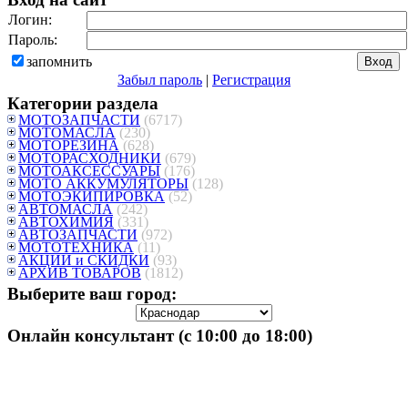
Логин:
Пароль:
запомнить
Забыл пароль
|
Регистрация
Категории раздела
МОТОЗАПЧАСТИ
(6717)
МОТОМАСЛА
(230)
МОТОРЕЗИНА
(628)
МОТОРАСХОДНИКИ
(679)
МОТОАКСЕССУАРЫ
(176)
МОТО АККУМУЛЯТОРЫ
(128)
МОТОЭКИПИРОВКА
(52)
АВТОМАСЛА
(242)
АВТОХИМИЯ
(331)
АВТОЗАПЧАСТИ
(972)
МОТОТЕХНИКА
(11)
АКЦИИ и СКИДКИ
(93)
АРХИВ ТОВАРОВ
(1812)
Выберите ваш город:
Онлайн консультант (с 10:00 до 18:00)