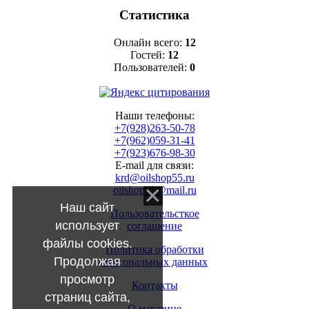
Статистика
Онлайн всего:
12
Гостей:
12
Пользователей:
0
Наши телефоны:
+7(928)263-50-78
+7(962)059-31-41
+7(923)676-98-30
E-mail для связи:
krd@oilshop55.ru
oilshop55@mail.ru
Наш сайт
Пользовательсткое
использует
соглашение
файлы cookies.
Политика обработки
Продолжая
персональных данных
просмотр
Контакты
страниц сайта,
О магазине