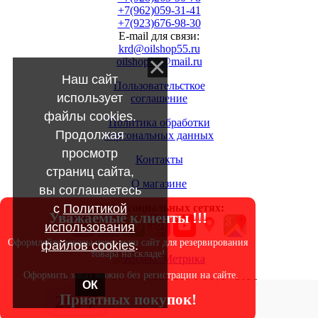
+7(962)059-31-41
+7(923)676-98-30
E-mail для связи:
krd@oilshop55.ru
oilshop55@mail.ru
Наш сайт
Пользовательсткое
использует
соглашение
файлы cookies.
Политика обработки
Продолжая
персональных данных
просмотр
Контакты
страниц сайта,
О магазине
вы соглашаетесь
с
Политикой
МЫ в социальных сетях:
Уважаемые клиенты !!!
использования
Оформляйте заказы через наш сайт для резервирования
файлов cookies
.
товара на складе!
Оформить заказ можно без регистрации на сайте.
Copyright OILSHOP55.RU © 2010 - 2026
ОК
Приятных покупок!
280 ₽