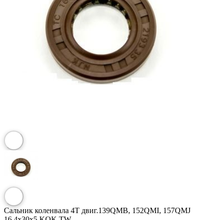
Сальник коленвала 4T двиг.139QMB, 152QMI, 157QMJ
16,4x30x5 KOK TW