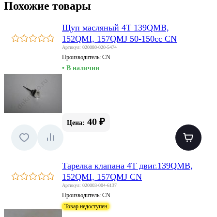
Похожие товары
Щуп масляный 4T 139QMB,
152QMI, 157QMJ 50-150сс CN
Артикул: 020080-020-5474
Производитель:
CN
• В наличии
40 ₽
Цена:
Тарелка клапана 4T двиг.139QMB,
152QMI, 157QMJ CN
Артикул: 020003-004-6137
Производитель:
CN
Товар недоступен