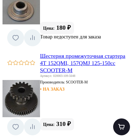
180 ₽
Цена:
Товар недоступен для заказа
Шестерня промежуточная стартера
4T 152QMI, 157QMJ 125-150cс
SCOOTER-M
Артикул: 020003-109-5648
Производитель:
SCOOTER-M
• НА ЗАКАЗ
310 ₽
Цена: