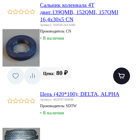
Сальник коленвала 4T
двиг.139QMB, 152QMI, 157QMJ
16,4x30x5 CN
Артикул: 010030-264-4389
Производитель:
CN
• В наличии
80 ₽
Цена:
Цепь (420*100); DELTA, ALPHA
Артикул: 4620767364090
Производитель:
SDTW
• В наличии