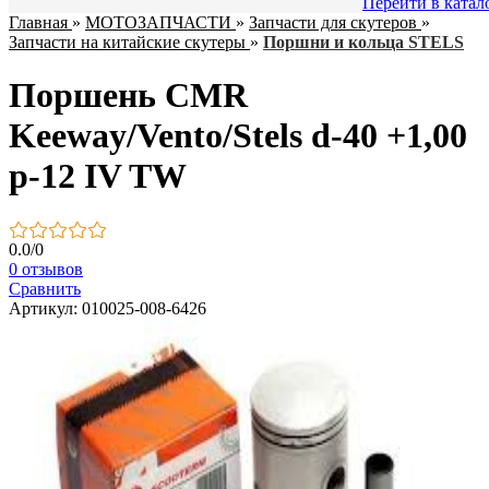
Перейти в катал
Главная
»
МОТОЗАПЧАСТИ
»
Запчасти для скутеров
»
Запчасти на китайские скутеры
»
Поршни и кольца STELS
Поршень CMR
Keeway/Vento/Stels d-40 +1,00
p-12 IV TW
0.0
/
0
0 отзывов
Сравнить
Артикул: 010025-008-6426