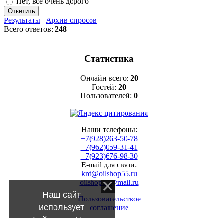
Нет, всё очень дорого
Результаты
|
Архив опросов
Всего ответов:
248
Статистика
Онлайн всего:
20
Гостей:
20
Пользователей:
0
Наши телефоны:
+7(928)263-50-78
+7(962)059-31-41
+7(923)676-98-30
E-mail для связи:
krd@oilshop55.ru
oilshop55@mail.ru
Наш сайт
Пользовательсткое
использует
соглашение