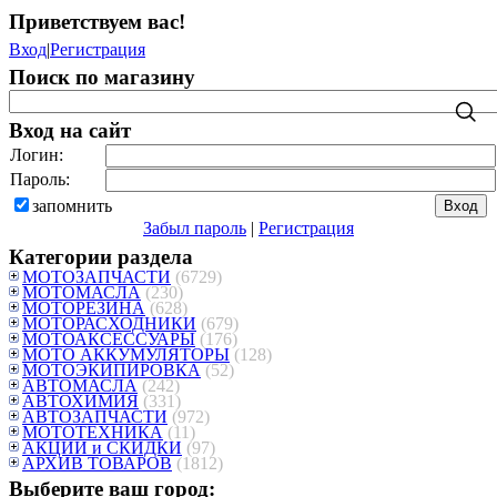
Приветствуем вас
!
Вход
|
Регистрация
Поиск по магазину
Вход на сайт
Логин:
Пароль:
запомнить
Забыл пароль
|
Регистрация
Категории раздела
МОТОЗАПЧАСТИ
(6729)
МОТОМАСЛА
(230)
МОТОРЕЗИНА
(628)
МОТОРАСХОДНИКИ
(679)
МОТОАКСЕССУАРЫ
(176)
МОТО АККУМУЛЯТОРЫ
(128)
МОТОЭКИПИРОВКА
(52)
АВТОМАСЛА
(242)
АВТОХИМИЯ
(331)
АВТОЗАПЧАСТИ
(972)
МОТОТЕХНИКА
(11)
АКЦИИ и СКИДКИ
(97)
АРХИВ ТОВАРОВ
(1812)
Выберите ваш город: