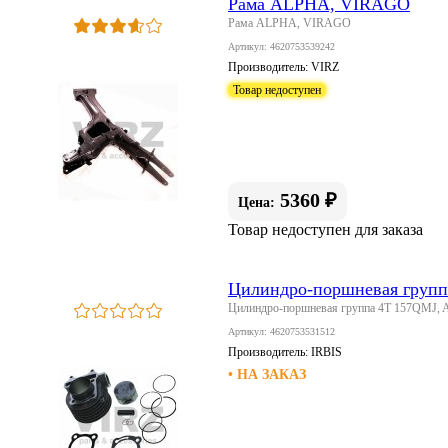
Рама ALPHA, VIRAGO
Рама ALPHA, VIRAGO
Артикул: 4620753539242
Производитель:
VIRZ
Товар недоступен
5360 ₽
Цена:
Товар недоступен для заказа
Цилиндро-поршневая групп
Цилиндро-поршневая группа 4Т 157QMJ, 
Артикул: 4620753531512
Производитель:
IRBIS
• НА ЗАКАЗ