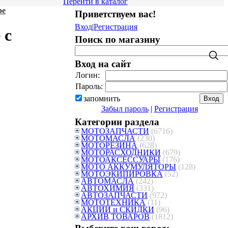
Перейти в каталог
ре
Приветствуем вас
!
Вход
|
Регистрация
 с
Поиск по магазину
Вход на сайт
Логин:
Пароль:
запомнить
Забыл пароль
|
Регистрация
Категории раздела
МОТОЗАПЧАСТИ
(6716)
МОТОМАСЛА
(230)
МОТОРЕЗИНА
(628)
МОТОРАСХОДНИКИ
(679)
МОТОАКСЕССУАРЫ
(176)
МОТО АККУМУЛЯТОРЫ
(128)
МОТОЭКИПИРОВКА
(52)
АВТОМАСЛА
(242)
АВТОХИМИЯ
(331)
АВТОЗАПЧАСТИ
(972)
МОТОТЕХНИКА
(11)
АКЦИИ и СКИДКИ
(96)
АРХИВ ТОВАРОВ
(1812)