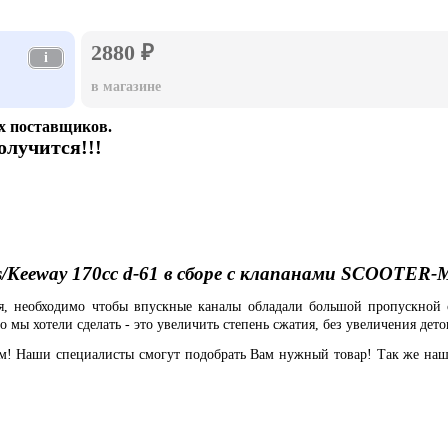
2880 ₽
i
в магазине
х поставщиков.
олучится!!!
s/Keeway 170cc d-61 в сборе с клапанами SCOOTER-
ля, необходимо чтобы впускные каналы обладали большой пропускной 
 мы хотели сделать - это увеличить степень сжатия, без увеличения дет
ам! Наши специалисты смогут подобрать Вам нужный товар! Так же наш