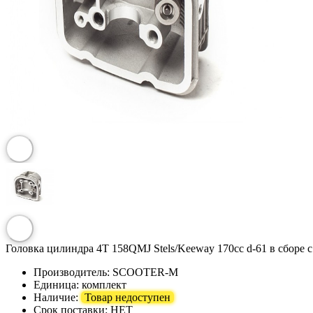
Головка цилиндра 4T 158QMJ Stels/Keeway 170cc d-61 в сбор
Производитель:
SCOOTER-M
Единица:
комплект
Наличие:
Товар недоступен
Срок поставки:
НЕТ