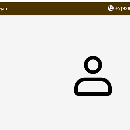
дар
+7(928
еров
Запчасти для мопедов
Покрышки для скутеров
МОТОЗЕРКА