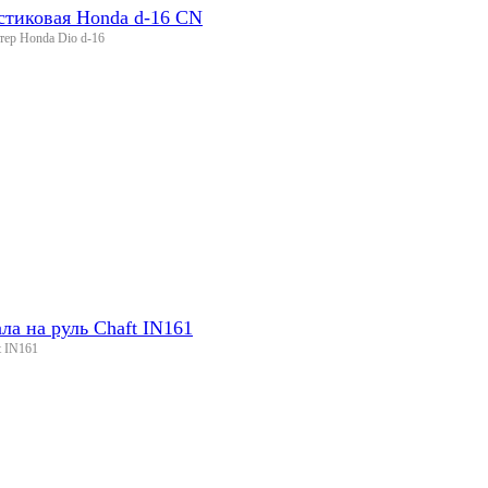
стиковая Honda d-16 CN
тер Honda Dio d-16
а на руль Chaft IN161
t IN161