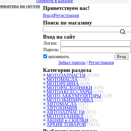
Перейти в каталог
юратора на скутер
Приветствуем вас
!
Вход
|
Регистрация
Поиск по магазину
Вход на сайт
Логин:
Пароль:
запомнить
Забыл пароль
|
Регистрация
Категории раздела
МОТОЗАПЧАСТИ
(6720)
МОТОМАСЛА
(230)
МОТОРЕЗИНА
(628)
МОТОРАСХОДНИКИ
(679)
МОТОАКСЕССУАРЫ
(176)
МОТО АККУМУЛЯТОРЫ
(128)
МОТОЭКИПИРОВКА
(52)
АВТОМАСЛА
(242)
АВТОХИМИЯ
(331)
АВТОЗАПЧАСТИ
(972)
МОТОТЕХНИКА
(11)
АКЦИИ и СКИДКИ
(95)
АРХИВ ТОВАРОВ
(1812)