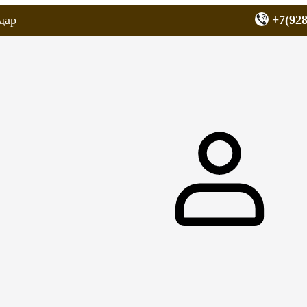
дар
+7(928
еров
Запчасти для мопедов
Покрышки для скутеров
МОТОЗЕРКА