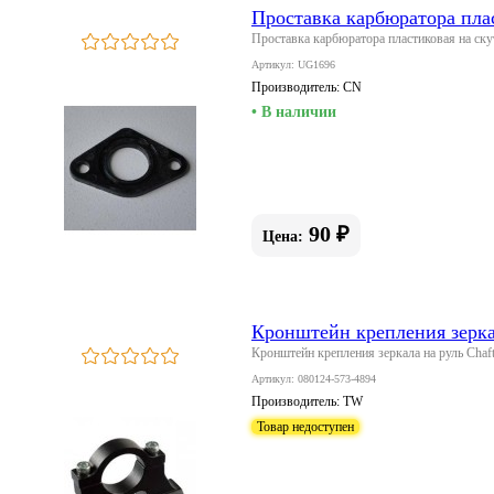
Проставка карбюратора пла
Проставка карбюратора пластиковая на ску
Артикул: UG1696
Производитель:
CN
• В наличии
90 ₽
Цена:
Кронштейн крепления зеркал
Кронштейн крепления зеркала на руль Chaf
Артикул: 080124-573-4894
Производитель:
TW
Товар недоступен