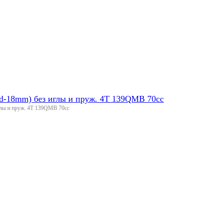
 d-18mm) без иглы и пруж. 4T 139QMB 70сс
глы и пруж. 4T 139QMB 70сс