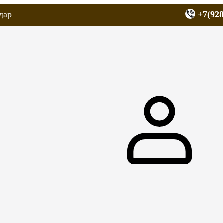
дар
+7(928
еров
Запчасти для мопедов
Покрышки для скутеров
МОТОЗЕРКА