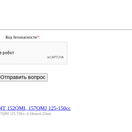
Код безопасности
*
:
 4T 152QMI, 157QMJ 125-150cc
57QMJ 125-150cc, d-24mm/d-22mm