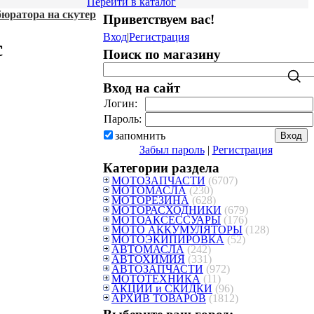
Перейти в каталог
юратора на скутер
Приветствуем вас
!
Вход
|
Регистрация
с
Поиск по магазину
Вход на сайт
Логин:
Пароль:
запомнить
Забыл пароль
|
Регистрация
Категории раздела
МОТОЗАПЧАСТИ
(6707)
МОТОМАСЛА
(230)
МОТОРЕЗИНА
(628)
МОТОРАСХОДНИКИ
(679)
МОТОАКСЕССУАРЫ
(176)
МОТО АККУМУЛЯТОРЫ
(128)
МОТОЭКИПИРОВКА
(52)
АВТОМАСЛА
(242)
АВТОХИМИЯ
(331)
АВТОЗАПЧАСТИ
(972)
МОТОТЕХНИКА
(11)
АКЦИИ и СКИДКИ
(96)
АРХИВ ТОВАРОВ
(1812)