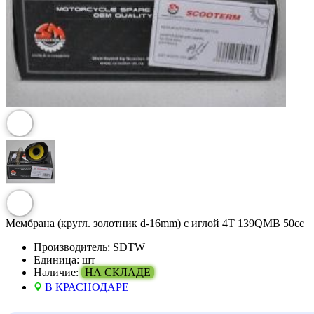
Мембрана (кругл. золотник d-16mm) с иглой 4T 139QMB 50сс
Производитель:
SDTW
Единица:
шт
Наличие:
НА СКЛАДЕ
В КРАСНОДАРЕ