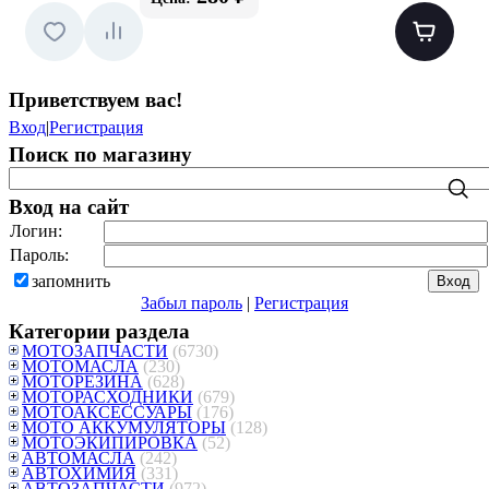
Приветствуем вас
!
Вход
|
Регистрация
Поиск по магазину
Вход на сайт
Логин:
Пароль:
запомнить
Забыл пароль
|
Регистрация
Категории раздела
МОТОЗАПЧАСТИ
(6730)
МОТОМАСЛА
(230)
МОТОРЕЗИНА
(628)
МОТОРАСХОДНИКИ
(679)
МОТОАКСЕССУАРЫ
(176)
МОТО АККУМУЛЯТОРЫ
(128)
МОТОЭКИПИРОВКА
(52)
АВТОМАСЛА
(242)
АВТОХИМИЯ
(331)
АВТОЗАПЧАСТИ
(972)