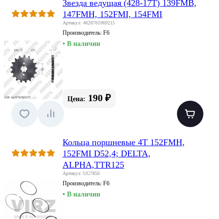
Звезда ведущая (428-17T) 139FMB,
147FMH, 152FMI, 154FMI
Артикул: 4620761969215
Производитель:
F6
• В наличии
190 ₽
Цена:
Кольца поршневые 4Т 152FMH,
152FMI D52,4; DELTA,
ALPHA,TTR125
Артикул: UG7856
Производитель:
F6
• В наличии