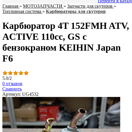
Перейти в катал
Главная
»
МОТОЗАПЧАСТИ
»
Запчасти для скутеров
»
Топливная система
»
Карбюраторы для скутеров
Карбюратор 4T 152FMH ATV,
ACTIVE 110cc, GS с
бензокраном KEIHIN Japan
F6
5.0
/
2
0 отзывов
Сравнить
Артикул: UG4532