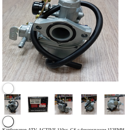
Карбюратор ATV, ACTIVE 110cc, GS с бензокраном 152FMH