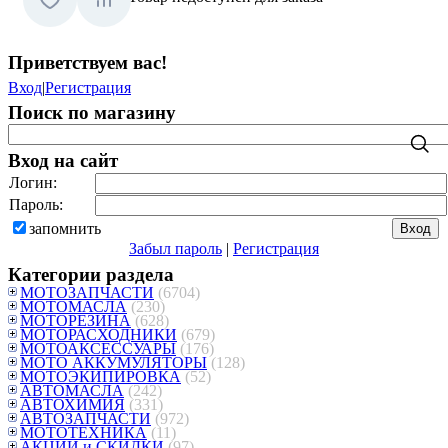
Приветствуем вас
!
Вход
|
Регистрация
Поиск по магазину
Вход на сайт
Логин:
Пароль:
запомнить
Забыл пароль
|
Регистрация
Категории раздела
МОТОЗАПЧАСТИ
(6704)
МОТОМАСЛА
(230)
МОТОРЕЗИНА
(628)
МОТОРАСХОДНИКИ
(679)
МОТОАКСЕССУАРЫ
(176)
МОТО АККУМУЛЯТОРЫ
(128)
МОТОЭКИПИРОВКА
(52)
АВТОМАСЛА
(242)
АВТОХИМИЯ
(331)
АВТОЗАПЧАСТИ
(972)
МОТОТЕХНИКА
(11)
АКЦИИ и СКИДКИ
(97)